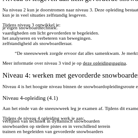
Na niveau 2 kun je doorstromen naar niveau 3. Deze opleiding bestaa
kun je in veel situaties zelfstandig lesgeven.
Tijdens niveau 3 ontwikkel je:
je eigen snowboardtechniek.
vaardigheden om licht gevorderden te begeleiden.
het analyseren en verbeteren van bewegingen.
zelfstandigheid als snowboardleraar.
“De sneeuwweek zorgde ervoor dat alles samenkwam. Je merkt 
Meer informatie over niveau 3 vind je op
deze opleidingspagina
.
Niveau 4: werken met gevorderde snowboarder
Niveau 4 is het hoogste niveau binnen de snowboardopleidingsroute e
Niveau 4-opleiding (4.1)
Aan het einde van de sneeuwweek leg je examen af. Tijdens dit exam
Tijdens de niveau 4 opleiding werk je aan:
verfijnen van techniek in dynamisch snowboarden
snowboarden op steilere pistes en in verschillend terrein
trainen en begeleiden van gevorderde snowboarders