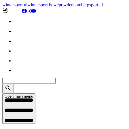
wintersport.nl
wintersport.be
wepowder.com
bergsport.nl
Open main menu