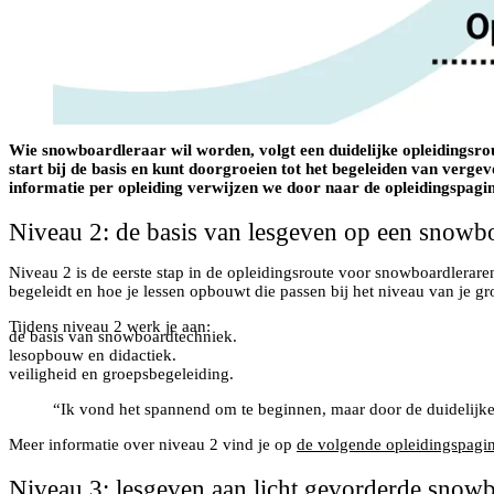
Wie snowboardleraar wil worden, volgt een duidelijke opleidingsrou
start bij de basis en kunt doorgroeien tot het begeleiden van verge
informatie per opleiding verwijzen we door naar de opleidingspagin
Niveau 2: de basis van lesgeven op een snowb
Niveau 2 is de eerste stap in de opleidingsroute voor snowboardlerar
begeleidt en hoe je lessen opbouwt die passen bij het niveau van je gr
Tijdens niveau 2 werk je aan:
de basis van snowboardtechniek.
lesopbouw en didactiek.
veiligheid en groepsbegeleiding.
“Ik vond het spannend om te beginnen, maar door de duidelijk
Meer informatie over niveau 2 vind je op
de volgende opleidingspagi
Niveau 3: lesgeven aan licht gevorderde snow