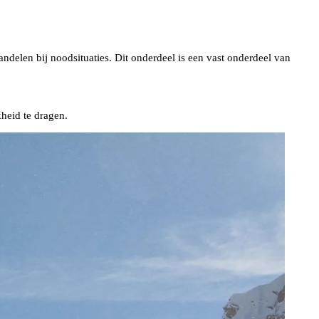
andelen bij noodsituaties. Dit onderdeel is een vast onderdeel van
heid te dragen.