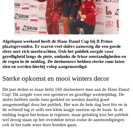
Afgelopen weekend heeft de Hans Danzl Cup bij Il Primo
plaatsgevonden. Er waren veel skiërs aanwezig die een goede
sfeer met zich meebrachten. Ook het publiek zorgde voor
gezelligheid langs de piste, ondanks de frisse omstandigheden en
de regen in de middag. De deelnemers hebben sterke runs laten
zien en werden hierbij volop aangemoedigd.
Sterke opkomst en mooi winters decor
Dit jaar deden er maar liefst 160 deelnemers mee aan de Hans Danzl
Cup! Dit zorgde voor een sportieve en gezellige wedstrijddag. De
skiërs hebben snelle runs geskied en werden daarbij goed
aangemoedigd door het publiek. Het was de hele dag best fris en in
de ochtend lag er zelfs een klein laagje sneeuw op de baan. In de
middag begon het helaas te regenen, maar gelukkig kon het publiek
wel droog staan op het overdekte terras zodat de aanmoedigingen
ook in het natte weer door konden gaan.