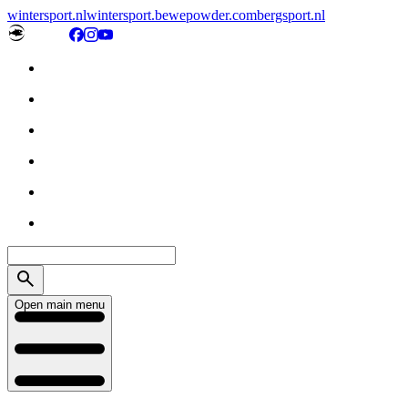
wintersport.nl
wintersport.be
wepowder.com
bergsport.nl
Open main menu