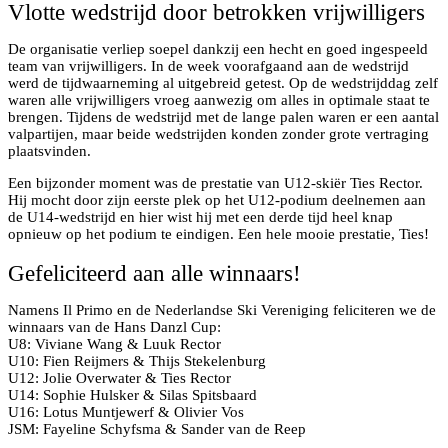
Vlotte wedstrijd door betrokken vrijwilligers
De organisatie verliep soepel dankzij een hecht en goed ingespeeld
team van vrijwilligers. In de week voorafgaand aan de wedstrijd
werd de tijdwaarneming al uitgebreid getest. Op de wedstrijddag zelf
waren alle vrijwilligers vroeg aanwezig om alles in optimale staat te
brengen. Tijdens de wedstrijd met de lange palen waren er een aantal
valpartijen, maar beide wedstrijden konden zonder grote vertraging
plaatsvinden.
Een bijzonder moment was de prestatie van U12-skiër Ties Rector.
Hij mocht door zijn eerste plek op het U12-podium deelnemen aan
de U14-wedstrijd en hier wist hij met een derde tijd heel knap
opnieuw op het podium te eindigen. Een hele mooie prestatie, Ties!
Gefeliciteerd aan alle winnaars!
Namens Il Primo en de Nederlandse Ski Vereniging feliciteren we de
winnaars van de Hans Danzl Cup:
U8: Viviane Wang & Luuk Rector
U10: Fien Reijmers & Thijs Stekelenburg
U12: Jolie Overwater & Ties Rector
U14: Sophie Hulsker & Silas Spitsbaard
U16: Lotus Muntjewerf & Olivier Vos
JSM: Fayeline Schyfsma & Sander van de Reep