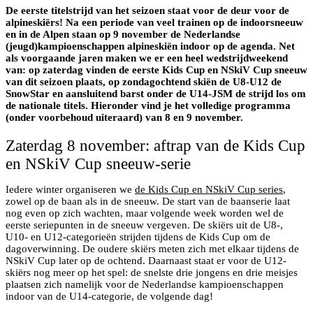
De eerste titelstrijd van het seizoen staat voor de deur voor de
alpineskiërs! Na een periode van veel trainen op de indoorsneeuw
en in de Alpen staan op 9 november de Nederlandse
(jeugd)kampioenschappen alpineskiën indoor op de agenda. Net
als voorgaande jaren maken we er een heel wedstrijdweekend
van: op zaterdag vinden de eerste Kids Cup en NSkiV Cup sneeuw
van dit seizoen plaats, op zondagochtend skiën de U8-U12 de
SnowStar en aansluitend barst onder de U14-JSM de strijd los om
de nationale titels. Hieronder vind je het volledige programma
(onder voorbehoud uiteraard) van 8 en 9 november.
Zaterdag 8 november: aftrap van de Kids Cup
en NSkiV Cup sneeuw-serie
Iedere winter organiseren we
de Kids Cup en NSkiV Cup series
,
zowel op de baan als in de sneeuw. De start van de baanserie laat
nog even op zich wachten, maar volgende week worden wel de
eerste seriepunten in de sneeuw vergeven. De skiërs uit de U8-,
U10- en U12-categorieën strijden tijdens de Kids Cup om de
dagoverwinning. De oudere skiërs meten zich met elkaar tijdens de
NSkiV Cup later op de ochtend. Daarnaast staat er voor de U12-
skiërs nog meer op het spel: de snelste drie jongens en drie meisjes
plaatsen zich namelijk voor de Nederlandse kampioenschappen
indoor van de U14-categorie, de volgende dag!