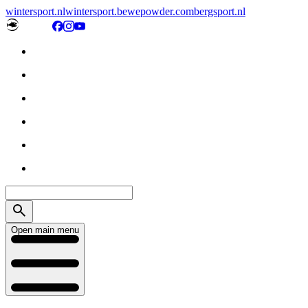
wintersport.nl
wintersport.be
wepowder.com
bergsport.nl
Open main menu