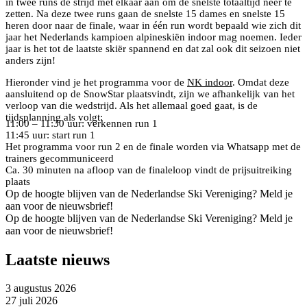
in twee runs de strijd met elkaar aan om de snelste totaaltijd neer te
zetten. Na deze twee runs gaan de snelste 15 dames en snelste 15
heren door naar de finale, waar in één run wordt bepaald wie zich dit
jaar het Nederlands kampioen alpineskiën indoor mag noemen. Ieder
jaar is het tot de laatste skiër spannend en dat zal ook dit seizoen niet
anders zijn!
Hieronder vind je het programma voor de
NK indoor
. Omdat deze
aansluitend op de SnowStar plaatsvindt, zijn we afhankelijk van het
verloop van die wedstrijd. Als het allemaal goed gaat, is de
tijdsplanning als volgt:
11:00 – 11:30 uur: verkennen run 1
11:45 uur: start run 1
Het programma voor run 2 en de finale worden via Whatsapp met de
trainers gecommuniceerd
Ca. 30 minuten na afloop van de finaleloop vindt de prijsuitreiking
plaats
Op de hoogte blijven van de Nederlandse Ski Vereniging? Meld je
aan voor de nieuwsbrief!
Op de hoogte blijven van de Nederlandse Ski Vereniging? Meld je
aan voor de nieuwsbrief!
Laatste nieuws
3 augustus 2026
27 juli 2026