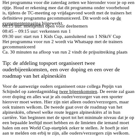
Het programma voor die zaterdag zetten we hieronder voor je op een
rijtje. Houd er rekening mee dat dit programma onder voorbehoud
is, tijdens de TC-meeting op vrijdagavond wordt met de trainers het
definitieve programma gecommuniceerd. Dit wordt ook op
de
evenementenpagina
bijgewerkt.
08:15 uur: stoeltjeslift open voor deelnemers
08:45 – 09:15 uur: verkennen run 1
09:30 uur: start run 1 Kids Cup, aansluitend run 1 NSkiV Cup
Het programma voor run 2 wordt via Whatsapp met de trainers
gecommuniceerd
Ca. 30 minuten na afloop van run 2 vindt de prijsuitreiking plaats
Tip: de afdeling topsport organiseert twee
ouderbijeenkomsten, een over doping en een over de
roadmap van het alpineskiën
Voor de aanwezige ouders organiseert onze collega Pepijn van
Schijndel op zaterdagmiddag
twee bijeenkomsten
. De eerste zal gaan
over doping en alles wat je als ouder/verzorger van een sporter
hierover moet weten. Hier zijn niet alleen ouders/verzorgers, maar
ook trainers welkom. De tweede gaat over de roadmap van het
alpineskiën, oftewel welke route leggen alpineskiërs af in hun
carrière. Van beginnen met de sport tot het minimale niveau dat je op
een bepaalde leeftijd moet hebben en de limieten die iemand moet
halen om een World Cup-startplek zeker te stellen. Je hoeft je niet
aan te melden om erbij te zijn, alle ouders/verzorgers zijn welkom.