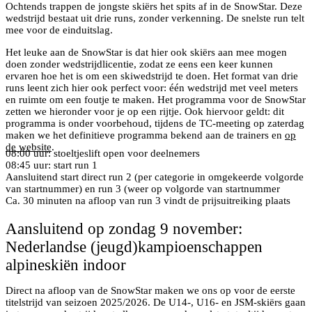
Ochtends trappen de jongste skiërs het spits af in de SnowStar. Deze
wedstrijd bestaat uit drie runs, zonder verkenning. De snelste run telt
mee voor de einduitslag.
Het leuke aan de SnowStar is dat hier ook skiërs aan mee mogen
doen zonder wedstrijdlicentie, zodat ze eens een keer kunnen
ervaren hoe het is om een skiwedstrijd te doen. Het format van drie
runs leent zich hier ook perfect voor: één wedstrijd met veel meters
en ruimte om een foutje te maken. Het programma voor de SnowStar
zetten we hieronder voor je op een rijtje. Ook hiervoor geldt: dit
programma is onder voorbehoud, tijdens de TC-meeting op zaterdag
maken we het definitieve programma bekend aan de trainers en
op
de website
.
08:00 uur: stoeltjeslift open voor deelnemers
08:45 uur: start run 1
Aansluitend start direct run 2 (per categorie in omgekeerde volgorde
van startnummer) en run 3 (weer op volgorde van startnummer
Ca. 30 minuten na afloop van run 3 vindt de prijsuitreiking plaats
Aansluitend op zondag 9 november:
Nederlandse (jeugd)kampioenschappen
alpineskiën indoor
Direct na afloop van de SnowStar maken we ons op voor de eerste
titelstrijd van seizoen 2025/2026. De U14-, U16- en JSM-skiërs gaan