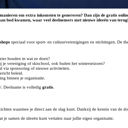
of manieren om extra inkomsten te genereren? Dan zijn de gratis onl
g aan bod kwamen, waar veel deelnemers met nieuwe ideeën van ter
shops
speciaal voor sport- en cultuurverenigingen en stichtingen. De th
ezier houden in wat ze doen?
ij je vereniging of skischool, ook buiten het winterseizoen?
 via sponsoring of nieuwe activiteiten.
richt beleid.
ng binnen je organisatie.
r
. Deelname is volledig
gratis
.
chten waarmee je direct aan de slag kunt. Dankzij de kennis van de doc
 je samen de ideeën kunt vertalen naar jullie eigen organisatie.