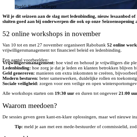
Beeld: Ernest Selleger
Wil je dit seizoen aan de slag met ledenbinding, nieuw lesaanbod 
sluiten goed aan bij onderwerpen die ook op onze Seizoensopenin
52 online workshops in november
Van 10 tot en met 27 november organiseert Rabobank
52 online work
vrijwilligersmanagement tot financieel beleid en ledenbinding.
Een aantal voorbeelden:
Vrijwilligersmanagement:
hoe vind en behoud je vrijwilligers die pl
Ledenbinding:
hoe zorg je dat je leden en klanten betrokken blijven b
Geld genereren:
manieren om extra inkomsten te creëren, bijvoorbeeld
Modern besturen:
beter samenwerken, duidelijke rollen en toekomstge
Sociale veiligheid:
zorgen voor een veilige en open wintersportomgevi
Alle workshops starten om
19:30 uur
en duren tot ongeveer
21:00 uu
Waarom meedoen?
De sessies geven geen kant-en-klare oplossingen, maar wel nieuwe inzi
Tip:
meld je aan met een mede-bestuurder of commissielid, zodat