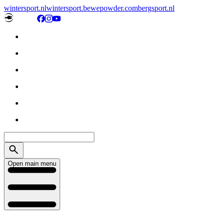
wintersport.nl
wintersport.be
wepowder.com
bergsport.nl
Open main menu