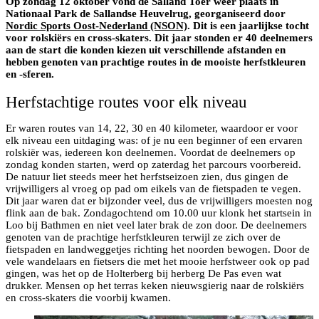
Op zondag 12 oktober vond de Salland Toer weer plaats in
Nationaal Park de Sallandse Heuvelrug, georganiseerd door
Nordic Sports Oost-Nederland (NSON)
. Dit is een jaarlijkse tocht
voor rolskiërs en cross-skaters. Dit jaar stonden er 40 deelnemers
aan de start die konden kiezen uit verschillende afstanden en
hebben genoten van prachtige routes in de mooiste herfstkleuren
en -sferen.
Herfstachtige routes voor elk niveau
Er waren routes van 14, 22, 30 en 40 kilometer, waardoor er voor
elk niveau een uitdaging was: of je nu een beginner of een ervaren
rolskiër was, iedereen kon deelnemen. Voordat de deelnemers op
zondag konden starten, werd op zaterdag het parcours voorbereid.
De natuur liet steeds meer het herfstseizoen zien, dus gingen de
vrijwilligers al vroeg op pad om eikels van de fietspaden te vegen.
Dit jaar waren dat er bijzonder veel, dus de vrijwilligers moesten nog
flink aan de bak. Zondagochtend om 10.00 uur klonk het startsein in
Loo bij Bathmen en niet veel later brak de zon door. De deelnemers
genoten van de prachtige herfstkleuren terwijl ze zich over de
fietspaden en landweggetjes richting het noorden bewogen. Door de
vele wandelaars en fietsers die met het mooie herfstweer ook op pad
gingen, was het op de Holterberg bij herberg De Pas even wat
drukker. Mensen op het terras keken nieuwsgierig naar de rolskiërs
en cross-skaters die voorbij kwamen.