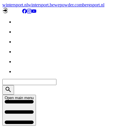
wintersport.nl
wintersport.be
wepowder.com
bergsport.nl
Open main menu