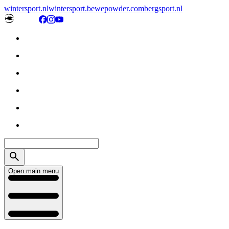
wintersport.nl
wintersport.be
wepowder.com
bergsport.nl
Open main menu