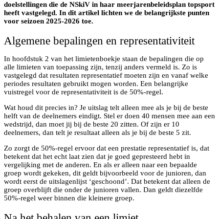
doelstellingen die de NSkiV in haar meerjarenbeleidsplan topsport
heeft vastgelegd. In dit artikel lichten we de belangrijkste punten
voor seizoen 2025-2026 toe.
Algemene bepalingen en representativiteit
In hoofdstuk 2 van het limietenboekje staan de bepalingen die op
alle limieten van toepassing zijn, tenzij anders vermeld is. Zo is
vastgelegd dat resultaten representatief moeten zijn en vanaf welke
periodes resultaten gebruikt mogen worden. Een belangrijke
vuistregel voor de representativiteit is de 50%-regel.
Wat houd dit precies in? Je uitslag telt alleen mee als je bij de beste
helft van de deelnemers eindigt. Stel er doen 40 mensen mee aan een
wedstrijd, dan moet jij bij de beste 20 zitten. Of zijn er 10
deelnemers, dan telt je resultaat alleen als je bij de beste 5 zit.
Zo zorgt de 50%-regel ervoor dat een prestatie representatief is, dat
betekent dat het echt laat zien dat je goed gepresteerd hebt in
vergelijking met de anderen. En als er alleen naar een bepaalde
groep wordt gekeken, dit geldt bijvoorbeeld voor de junioren, dan
wordt eerst de uitslagenlijst ‘geschoond’. Dat betekent dat alleen de
groep overblijft die onder de junioren vallen. Dan geldt diezelfde
50%-regel weer binnen die kleinere groep.
Na het behalen van een limiet