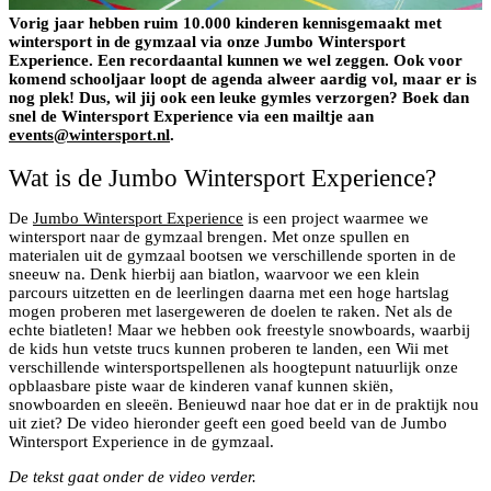
Vorig jaar hebben ruim 10.000 kinderen kennisgemaakt met
wintersport in de gymzaal via onze Jumbo Wintersport
Experience. Een recordaantal kunnen we wel zeggen. Ook voor
komend schooljaar loopt de agenda alweer aardig vol, maar er is
nog plek! Dus, wil jij ook een leuke gymles verzorgen? Boek dan
snel de Wintersport Experience via een mailtje aan
events@wintersport.nl
.
Wat is de Jumbo Wintersport Experience?
De
Jumbo Wintersport Experience
is een project waarmee we
wintersport naar de gymzaal brengen. Met onze spullen en
materialen uit de gymzaal bootsen we verschillende sporten in de
sneeuw na. Denk hierbij aan biatlon, waarvoor we een klein
parcours uitzetten en de leerlingen daarna met een hoge hartslag
mogen proberen met lasergeweren de doelen te raken. Net als de
echte biatleten! Maar we hebben ook freestyle snowboards, waarbij
de kids hun vetste trucs kunnen proberen te landen, een Wii met
verschillende wintersportspellenen als hoogtepunt natuurlijk onze
opblaasbare piste waar de kinderen vanaf kunnen skiën,
snowboarden en sleeën. Benieuwd naar hoe dat er in de praktijk nou
uit ziet? De video hieronder geeft een goed beeld van de Jumbo
Wintersport Experience in de gymzaal.
De tekst gaat onder de video verder.