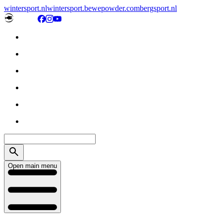
wintersport.nl
wintersport.be
wepowder.com
bergsport.nl
Open main menu