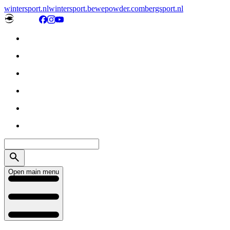
wintersport.nl
wintersport.be
wepowder.com
bergsport.nl
Open main menu