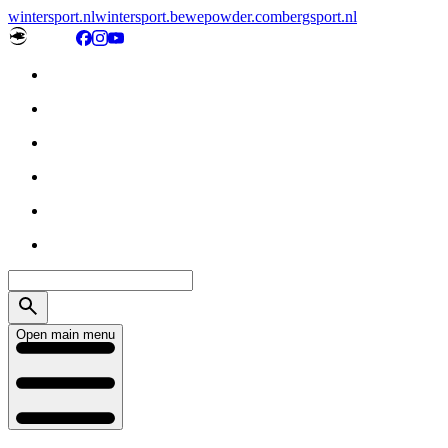
wintersport.nl
wintersport.be
wepowder.com
bergsport.nl
Open main menu