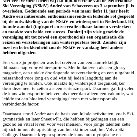
Met veel verdriet delen wij dat oud-directeur van de Nederlandse
Ski Vereniging (NSkiV) André van Schaveren op 3 september jl. is
overleden. Gedurende een periode van maar liefst 11 jaar heeft
André een initiërende, enthousiasmerende en leidende rol gespeeld
bij de ontwikkeling van de NSkiV en wintersport in Nederland. Hij
toonde aan dat (top)sport en recreatie elkaar kunnen versterken
en maakte van beide een succes. Dankzij zijn visie groeide de
vereniging uit tot zowel een sportbond als een organisatie die
reizen en verzekeringen aan wintersporters biedt. Zonder zijn
inzet en betrokkenheid zou de NSkiV er vandaag heel anders
hebben uitgezien.
Een van zijn projecten was het creëren van een aantrekkelijk
lidmaatschap voor wintersporters. Met initiatieven als een glossy
magazine, een unieke doorlopende reisverzekering en een uitgebreid
reisaanbod voor jong en oud wist hij leden langdurig aan de
vereniging te binden. Ook maakte hij wintersport toegankelijker
door deze neer te zetten als een serieuze sport. Daarmee gaf hij velen
de kans wintersport te beleven als meer dan alleen een vakantie, wat
leidde tot een bloeiend verenigingsleven met wintersport als
verbindende factor.
Daarnaast stond André aan de basis van lokale activiteiten, zoals Ski-
gymnastiek en later SneeuwFit, die hebben bijgedragen aan een
gezond en vitaal leven voor veel mensen. Voor jonge talenten zette
hij zich in met de oprichting van het ski-internaat, het Volvo Ski
College. Daarmee kregen sporters de kans hun olympische en