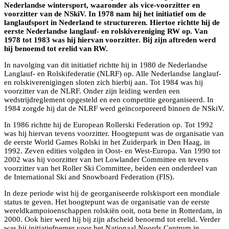
Nederlandse wintersport, waaronder als vice-voorzitter en
voorzitter van de NSkiV. In 1978 nam hij het initiatief om de
langlaufsport in Nederland te structureren. Hiertoe richtte hij de
eerste Nederlandse langlauf- en rolskivereniging RW op. Van
1978 tot 1983 was hij hiervan voorzitter. Bij zijn aftreden werd
hij benoemd tot erelid van RW.
In navolging van dit initiatief richtte hij in 1980 de Nederlandse
Langlauf- en Rolskifederatie (NLRF) op. Alle Nederlandse langlauf-
en rolskiverenigingen sloten zich hierbij aan. Tot 1984 was hij
voorzitter van de NLRF. Onder zijn leiding werden een
wedstrijdreglement opgesteld en een competitie georganiseerd. In
1984 zorgde hij dat de NLRF werd geïncorporeerd binnen de NSkiV.
In 1986 richtte hij de European Rollerski Federation op. Tot 1992
was hij hiervan tevens voorzitter. Hoogtepunt was de organisatie van
de eerste World Games Rolski in het Zuiderpark in Den Haag, in
1992. Zeven edities volgden in Oost- en West-Europa. Van 1990 tot
2002 was hij voorzitter van het Lowlander Committee en tevens
voorzitter van het Roller Ski Committee, beiden een onderdeel van
de International Ski and Snowboard Federation (FIS).
In deze periode wist hij de georganiseerde rolskisport een mondiale
status te geven. Het hoogtepunt was de organisatie van de eerste
wereldkampoioenschappen rolskiën ooit, nota bene in Rotterdam, in
2000. Ook hier werd hij bij zijn afscheid benoemd tot erelid. Verder
was hij initiatiefnemer voor het Nationaal Noords Centrum in