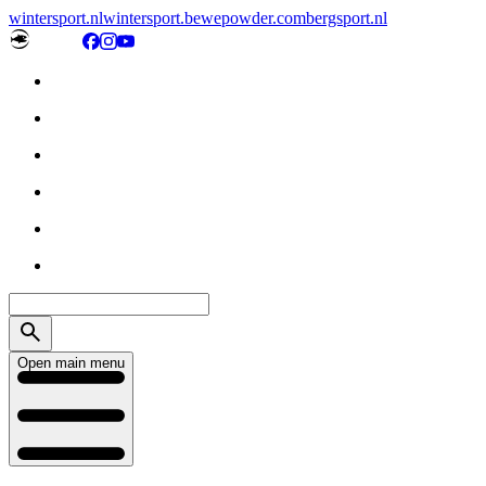
wintersport.nl
wintersport.be
wepowder.com
bergsport.nl
Open main menu