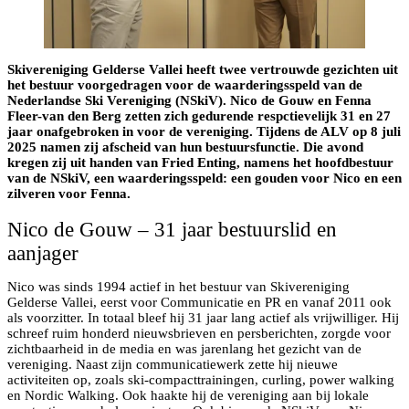
Skivereniging Gelderse Vallei heeft twee vertrouwde gezichten uit
het bestuur voorgedragen voor de waarderingsspeld van de
Nederlandse Ski Vereniging (NSkiV). Nico de Gouw en Fenna
Fleer-van den Berg zetten zich gedurende respctievelijk 31 en 27
jaar onafgebroken in voor de vereniging. Tijdens de ALV op 8 juli
2025 namen zij afscheid van hun bestuursfunctie. Die avond
kregen zij uit handen van Fried Enting, namens het hoofdbestuur
van de NSkiV, een waarderingsspeld: een gouden voor Nico en een
zilveren voor Fenna.
Nico de Gouw – 31 jaar bestuurslid en
aanjager
Nico was sinds 1994 actief in het bestuur van Skivereniging
Gelderse Vallei, eerst voor Communicatie en PR en vanaf 2011 ook
als voorzitter. In totaal bleef hij 31 jaar lang actief als vrijwilliger. Hij
schreef ruim honderd nieuwsbrieven en persberichten, zorgde voor
zichtbaarheid in de media en was jarenlang het gezicht van de
vereniging. Naast zijn communicatiewerk zette hij nieuwe
activiteiten op, zoals ski-compacttrainingen, curling, power walking
en Nordic Walking. Ook haakte hij de vereniging aan bij lokale