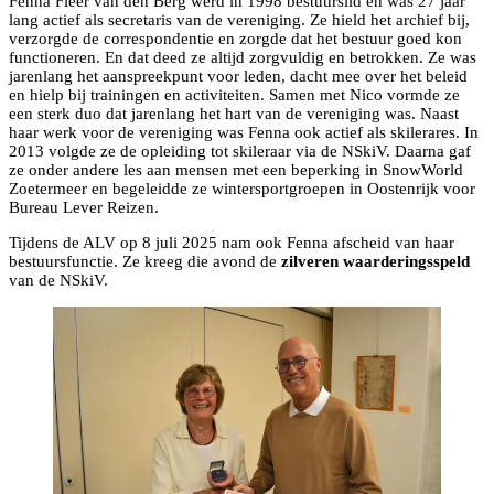
Fenna Fleer van den Berg werd in 1998 bestuurslid en was 27 jaar
lang actief als secretaris van de vereniging. Ze hield het archief bij,
verzorgde de correspondentie en zorgde dat het bestuur goed kon
functioneren. En dat deed ze altijd zorgvuldig en betrokken. Ze was
jarenlang het aanspreekpunt voor leden, dacht mee over het beleid
en hielp bij trainingen en activiteiten. Samen met Nico vormde ze
een sterk duo dat jarenlang het hart van de vereniging was. Naast
haar werk voor de vereniging was Fenna ook actief als skilerares. In
2013 volgde ze de opleiding tot skileraar via de NSkiV. Daarna gaf
ze onder andere les aan mensen met een beperking in SnowWorld
Zoetermeer en begeleidde ze wintersportgroepen in Oostenrijk voor
Bureau Lever Reizen.
Tijdens de ALV op 8 juli 2025 nam ook Fenna afscheid van haar
bestuursfunctie. Ze kreeg die avond de
zilveren waarderingsspeld
van de NSkiV.