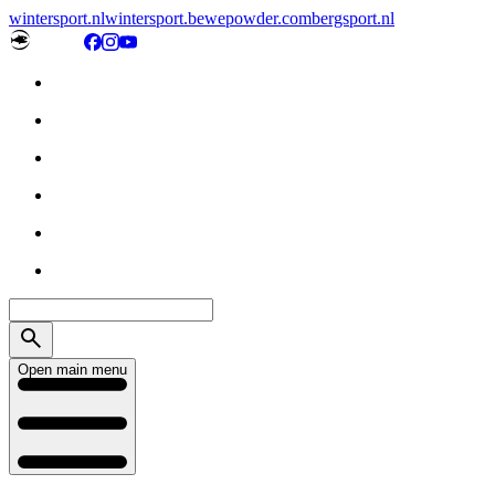
wintersport.nl
wintersport.be
wepowder.com
bergsport.nl
Open main menu