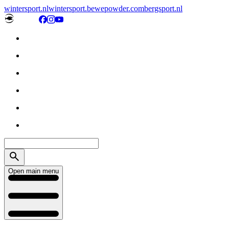
wintersport.nl
wintersport.be
wepowder.com
bergsport.nl
Open main menu