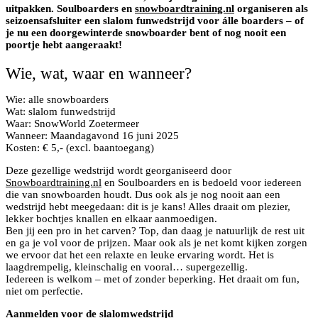
uitpakken. Soulboarders en
snowboardtraining.nl
organiseren als
seizoensafsluiter een slalom funwedstrijd voor álle boarders – of
je nu een doorgewinterde snowboarder bent of nog nooit een
poortje hebt aangeraakt!
Wie, wat, waar en wanneer?
Wie: alle snowboarders
Wat: slalom funwedstrijd
Waar: SnowWorld Zoetermeer
Wanneer: Maandagavond 16 juni 2025
Kosten: € 5,- (excl. baantoegang)
Deze gezellige wedstrijd wordt georganiseerd door
Snowboardtraining.nl
en Soulboarders en is bedoeld voor iedereen
die van snowboarden houdt. Dus ook als je nog nooit aan een
wedstrijd hebt meegedaan: dit is je kans! Alles draait om plezier,
lekker bochtjes knallen en elkaar aanmoedigen.
Ben jij een pro in het carven? Top, dan daag je natuurlijk de rest uit
en ga je vol voor de prijzen. Maar ook als je net komt kijken zorgen
we ervoor dat het een relaxte en leuke ervaring wordt. Het is
laagdrempelig, kleinschalig en vooral… supergezellig.
Iedereen is welkom – met of zonder beperking. Het draait om fun,
niet om perfectie.
Aanmelden voor de slalomwedstrijd