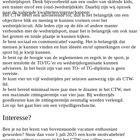
wedstrijdsport. Denk bijvoorbeeld aan een ouder van skiënde kids,
een trainer en/of een (oud-)wedstrijdskiër. Daarbij zijn wij opzoek
naar de volgende kwaliteiten/eigenschappen:
Het CTW heeft een adviserende rol, dus is het belangrijk om een
objectieve blik en mening te kunnen vormen over het
wedstrijdcircuit. Alle leden zijn op de één of andere manier
verbonden met de wedstrijdsport, maar het is belangrijk om ook naar
het grotere en totale plaatje te kunnen kijken.
Je bent sociaal en communicatief vaardig. Het is belangrijk dat
mensen je kunnen vinden en hun ideeën en/of opmerkingen over de
sport bij je kwijt kunnen.
Je bent op de hoogte van de reglementen en regels in de sport, je
moet tenslotte de TO/TG’er en wedstrijdorganisatie kunnen
adviseren. In het bezit zijn van een TO- of TG-diploma is geen
vereiste.
Je kunt vier tot vijf wedstrijden per seizoen aanwezig zijn als CTW-
lid.
Je bent bereid minimaal twee jaar mee te draaien in het CTW, met
een maximale zittingstermijn van vier jaar. Bij wederzijds
goedkeuren kan de zittingstermijn eenmalig worden verlengd.
Let op: het gaat hier om een vrijwilligersfunctie.
Interesse?
Ben je na het lezen van bovenstaande vacature enthousiast
geworden? Stuur dan voor 1 juli 2025 een korte motivatiebrief
waarin je uitlegt waarom jij bij het CTW zou willen naar