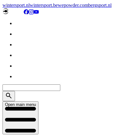
wintersport.nl
wintersport.be
wepowder.com
bergsport.nl
Open main menu