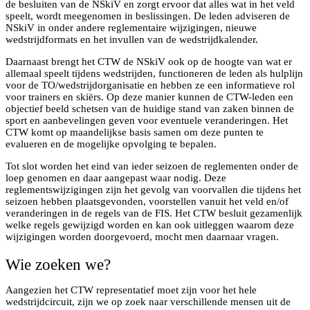
de besluiten van de NSkiV en zorgt ervoor dat alles wat in het veld
speelt, wordt meegenomen in beslissingen. De leden adviseren de
NSkiV in onder andere reglementaire wijzigingen, nieuwe
wedstrijdformats en het invullen van de wedstrijdkalender.
Daarnaast brengt het CTW de NSkiV ook op de hoogte van wat er
allemaal speelt tijdens wedstrijden, functioneren de leden als hulplijn
voor de TO/wedstrijdorganisatie en hebben ze een informatieve rol
voor trainers en skiërs. Op deze manier kunnen de CTW-leden een
objectief beeld schetsen van de huidige stand van zaken binnen de
sport en aanbevelingen geven voor eventuele veranderingen. Het
CTW komt op maandelijkse basis samen om deze punten te
evalueren en de mogelijke opvolging te bepalen.
Tot slot worden het eind van ieder seizoen de reglementen onder de
loep genomen en daar aangepast waar nodig. Deze
reglementswijzigingen zijn het gevolg van voorvallen die tijdens het
seizoen hebben plaatsgevonden, voorstellen vanuit het veld en/of
veranderingen in de regels van de FIS. Het CTW besluit gezamenlijk
welke regels gewijzigd worden en kan ook uitleggen waarom deze
wijzigingen worden doorgevoerd, mocht men daarnaar vragen.
Wie zoeken we?
Aangezien het CTW representatief moet zijn voor het hele
wedstrijdcircuit, zijn we op zoek naar verschillende mensen uit de