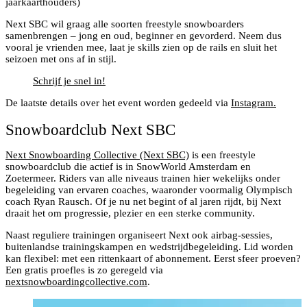
jaarkaarthouders)
Next SBC wil graag alle soorten freestyle snowboarders
samenbrengen – jong en oud, beginner en gevorderd. Neem dus
vooral je vrienden mee, laat je skills zien op de rails en sluit het
seizoen met ons af in stijl.
Schrijf je snel in!
De laatste details over het event worden gedeeld via
Instagram.
Snowboardclub Next SBC
Next Snowboarding Collective (Next SBC)
is een freestyle
snowboardclub die actief is in SnowWorld Amsterdam en
Zoetermeer. Riders van alle niveaus trainen hier wekelijks onder
begeleiding van ervaren coaches, waaronder voormalig Olympisch
coach Ryan Rausch. Of je nu net begint of al jaren rijdt, bij Next
draait het om progressie, plezier en een sterke community.
Naast reguliere trainingen organiseert Next ook airbag-sessies,
buitenlandse trainingskampen en wedstrijdbegeleiding. Lid worden
kan flexibel: met een rittenkaart of abonnement. Eerst sfeer proeven?
Een gratis proefles is zo geregeld via
nextsnowboardingcollective.com
.