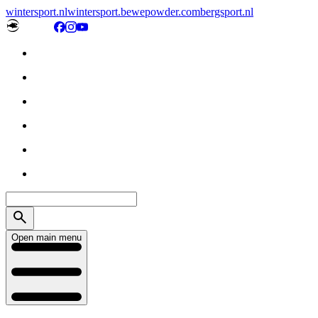
wintersport.nl
wintersport.be
wepowder.com
bergsport.nl
Open main menu