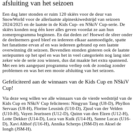
afsluiting van het seizoen
Een dag later stonden er ruim 120 skiërs voor de deur van
SnowWorld voor de allerlaatste alpineskiwedstrijd van seizoen
2024/2025 en de laatste in de Kids Cup- en NSkiV Cup-serie. De
skiërs konden nog één keer alles geven voordat ze aan hun
zomerprogramma beginnen. En dat deden ze! Hoewel de sfeer onder
de deelnemers goed bleef en iedereen elkaar aanmoedigde, spatte
het fanatisme ervan af en was iedereen gebrand op een laatste
overwinning dit seizoen. Bovendien stonden gisteren ook de laatste
seriepunten op het spel en was het in veel categorieën nog lang niet
zeker wie de serie zou winnen, dus dat maakte het extra spannend.
Met een iets aangepast programma verliep ook de zondag zonder
problemen en was het een mooie afsluiting van het seizoen.
Gefeliciteerd aan de winnaars van de Kids Cup en NSkiV
Cup!
Via deze weg willen we alle winnaars van de vierde wedstrijd van de
Kids Cup en NSkiV Cup feliciteren: Ningyun Tang (U8-D), Phyllon
Servaas (U8-H), Florine Leusink (U10-D), Zjuul van der Velden
(U10-H), Vayen Jeurissen (U12-D), Quinn van den Elzen (U12-H),
Lotte Dekker (U14-D), Luca van Kuik (U14-H), Sanne Lucas (U16-
D), Xavi Althof (U16-H), Annika Scherps (JSM-D) en Aksel de
Iongh (JSM-H).