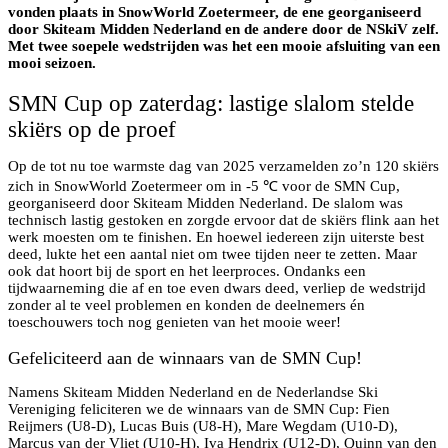
vonden plaats in SnowWorld Zoetermeer, de ene georganiseerd
door Skiteam Midden Nederland en de andere door de NSkiV zelf.
Met twee soepele wedstrijden was het een mooie afsluiting van een
mooi seizoen.
SMN Cup op zaterdag: lastige slalom stelde
skiërs op de proef
Op de tot nu toe warmste dag van 2025 verzamelden zo’n 120 skiërs
zich in SnowWorld Zoetermeer om in -5 ℃ voor de SMN Cup,
georganiseerd door Skiteam Midden Nederland. De slalom was
technisch lastig gestoken en zorgde ervoor dat de skiërs flink aan het
werk moesten om te finishen. En hoewel iedereen zijn uiterste best
deed, lukte het een aantal niet om twee tijden neer te zetten. Maar
ook dat hoort bij de sport en het leerproces. Ondanks een
tijdwaarneming die af en toe even dwars deed, verliep de wedstrijd
zonder al te veel problemen en konden de deelnemers én
toeschouwers toch nog genieten van het mooie weer!
Gefeliciteerd aan de winnaars van de SMN Cup!
Namens Skiteam Midden Nederland en de Nederlandse Ski
Vereniging feliciteren we de winnaars van de SMN Cup: Fien
Reijmers (U8-D), Lucas Buis (U8-H), Mare Wegdam (U10-D),
Marcus van der Vliet (U10-H), Iva Hendrix (U12-D), Quinn van den