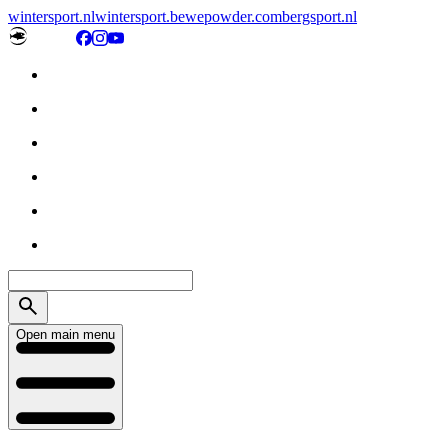
wintersport.nl
wintersport.be
wepowder.com
bergsport.nl
Open main menu