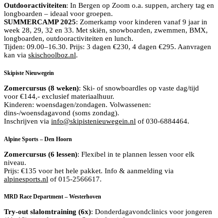
Outdooractiviteiten
: In Bergen op Zoom o.a. suppen, archery tag en
longboarden – ideaal voor groepen.
SUMMERCAMP 2025
: Zomerkamp voor kinderen vanaf 9 jaar in
week 28, 29, 32 en 33. Met skiën, snowboarden, zwemmen, BMX,
longboarden, outdooractiviteiten en lunch.
Tijden: 09.00–16.30. Prijs: 3 dagen €230, 4 dagen €295. Aanvragen
kan via
skischoolboz.nl
.
Skipiste Nieuwegein
Zomercursus (8 weken)
: Ski- of snowboardles op vaste dag/tijd
voor €144,- exclusief materiaalhuur.
Kinderen: woensdagen/zondagen. Volwassenen:
dins-/woensdagavond (soms zondag).
Inschrijven via
info@skipistenieuwegein.nl
of 030-6884464.
Alpine Sports – Den Hoorn
Zomercursus (6 lessen)
: Flexibel in te plannen lessen voor elk
niveau.
Prijs: €135 voor het hele pakket. Info & aanmelding via
alpinesports.nl
of 015-2566617.
MRD Race Department – Westerhoven
Try-out slalomtraining (6x)
: Donderdagavondclinics voor jongeren