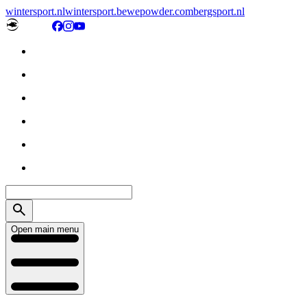
wintersport.nl
wintersport.be
wepowder.com
bergsport.nl
Open main menu