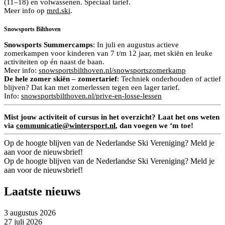
(11–18) en volwassenen. Speciaal tarief.
Meer info op
mrd.ski
.
Snowsports Bilthoven
Snowsports Summercamps
: In juli en augustus actieve
zomerkampen voor kinderen van 7 t/m 12 jaar, met skiën en leuke
activiteiten op én naast de baan.
Meer info:
snowsportsbilthoven.nl/snowsportszomerkamp
De hele zomer skiën – zomertarief
: Techniek onderhouden of actief
blijven? Dat kan met zomerlessen tegen een lager tarief.
Info:
snowsportsbilthoven.nl/prive-en-losse-lessen
Mist jouw activiteit of cursus in het overzicht? Laat het ons weten
via
communicatie@wintersport.nl
, dan voegen we ‘m toe!
Op de hoogte blijven van de Nederlandse Ski Vereniging? Meld je
aan voor de nieuwsbrief!
Op de hoogte blijven van de Nederlandse Ski Vereniging? Meld je
aan voor de nieuwsbrief!
Laatste nieuws
3 augustus 2026
27 juli 2026