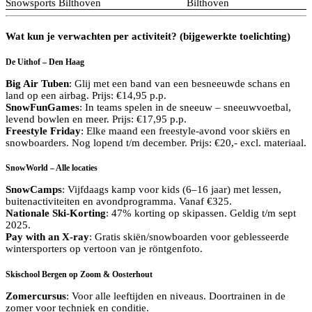
Snowsports Bilthoven
Bilthoven
Wat kun je verwachten per activiteit? (bijgewerkte toelichting)
De Uithof – Den Haag
Big Air Tuben
: Glij met een band van een besneeuwde schans en
land op een airbag. Prijs: €14,95 p.p.
SnowFunGames
: In teams spelen in de sneeuw – sneeuwvoetbal,
levend bowlen en meer. Prijs: €17,95 p.p.
Freestyle Friday
: Elke maand een freestyle-avond voor skiërs en
snowboarders. Nog lopend t/m december. Prijs: €20,- excl. materiaal.
SnowWorld – Alle locaties
SnowCamps
: Vijfdaags kamp voor kids (6–16 jaar) met lessen,
buitenactiviteiten en avondprogramma. Vanaf €325.
Nationale Ski-Korting
: 47% korting op skipassen. Geldig t/m sept
2025.
Pay with an X-ray
: Gratis skiën/snowboarden voor geblesseerde
wintersporters op vertoon van je röntgenfoto.
Skischool Bergen op Zoom & Oosterhout
Zomercursus
: Voor alle leeftijden en niveaus. Doortrainen in de
zomer voor techniek en conditie.