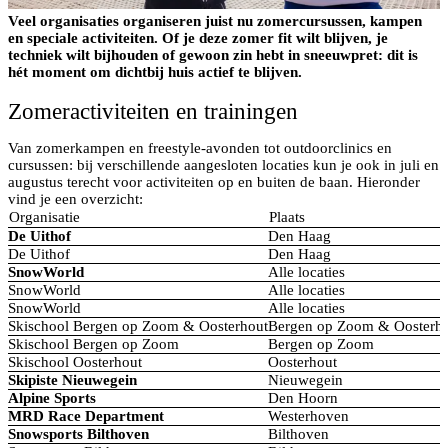
Veel organisaties organiseren juist nu zomercursussen, kampen
en speciale activiteiten. Of je deze zomer fit wilt blijven, je
techniek wilt bijhouden of gewoon zin hebt in sneeuwpret: dit is
hét moment om dichtbij huis actief te blijven.
Zomeractiviteiten en trainingen
Van zomerkampen en freestyle-avonden tot outdoorclinics en
cursussen: bij verschillende aangesloten locaties kun je ook in juli en
augustus terecht voor activiteiten op en buiten de baan. Hieronder
vind je een overzicht:
Organisatie
Plaats
De Uithof
Den Haag
De Uithof
Den Haag
SnowWorld
Alle locaties
SnowWorld
Alle locaties
SnowWorld
Alle locaties
Skischool Bergen op Zoom & Oosterhout
Bergen op Zoom & Oosterh
Skischool Bergen op Zoom
Bergen op Zoom
Skischool Oosterhout
Oosterhout
Skipiste Nieuwegein
Nieuwegein
Alpine Sports
Den Hoorn
MRD Race Department
Westerhoven
Snowsports Bilthoven
Bilthoven