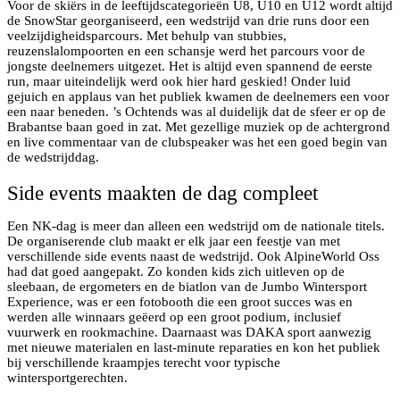
Voor de skiërs in de leeftijdscategorieën U8, U10 en U12 wordt altijd
de SnowStar georganiseerd, een wedstrijd van drie runs door een
veelzijdigheidsparcours. Met behulp van stubbies,
reuzenslalompoorten en een schansje werd het parcours voor de
jongste deelnemers uitgezet. Het is altijd even spannend de eerste
run, maar uiteindelijk werd ook hier hard geskied! Onder luid
gejuich en applaus van het publiek kwamen de deelnemers een voor
een naar beneden. ’s Ochtends was al duidelijk dat de sfeer er op de
Brabantse baan goed in zat. Met gezellige muziek op de achtergrond
en live commentaar van de clubspeaker was het een goed begin van
de wedstrijddag.
Side events maakten de dag compleet
Een NK-dag is meer dan alleen een wedstrijd om de nationale titels.
De organiserende club maakt er elk jaar een feestje van met
verschillende side events naast de wedstrijd. Ook AlpineWorld Oss
had dat goed aangepakt. Zo konden kids zich uitleven op de
sleebaan, de ergometers en de biatlon van de Jumbo Wintersport
Experience, was er een fotobooth die een groot succes was en
werden alle winnaars geëerd op een groot podium, inclusief
vuurwerk en rookmachine. Daarnaast was DAKA sport aanwezig
met nieuwe materialen en last-minute reparaties en kon het publiek
bij verschillende kraampjes terecht voor typische
wintersportgerechten.