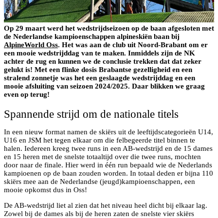
Op 29 maart werd het wedstrijdseizoen op de baan afgesloten met
de Nederlandse kampioenschappen alpineskiën baan bij
AlpineWorld Oss
. Het was aan de club uit Noord-Brabant om er
een mooie wedstrijddag van te maken. Inmiddels zijn de NK
achter de rug en kunnen we de conclusie trekken dat dat zeker
gelukt is! Met een flinke dosis Brabantse gezelligheid en een
stralend zonnetje was het een geslaagde wedstrijddag en een
mooie afsluiting van seizoen 2024/2025. Daar blikken we graag
even op terug!
Spannende strijd om de nationale titels
In een nieuw format namen de skiërs uit de leeftijdscategorieën U14,
U16 en JSM het tegen elkaar om die felbegeerde titel binnen te
halen. Iedereen kreeg twee runs in een AB-wedstrijd en de 15 dames
en 15 heren met de snelste totaaltijd over die twee runs, mochten
door naar de finale. Hier werd in één run bepaald wie de Nederlands
kampioenen op de baan zouden worden. In totaal deden er bijna 110
skiërs mee aan de Nederlandse (jeugd)kampioenschappen, een
mooie opkomst dus in Oss!
De AB-wedstrijd liet al zien dat het niveau heel dicht bij elkaar lag.
Zowel bij de dames als bij de heren zaten de snelste vier skiërs