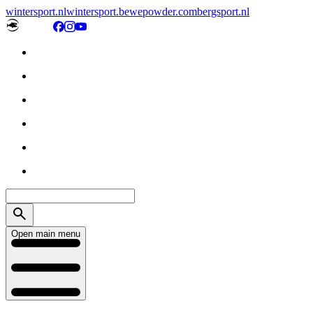
wintersport.nl
wintersport.be
wepowder.com
bergsport.nl
Open main menu