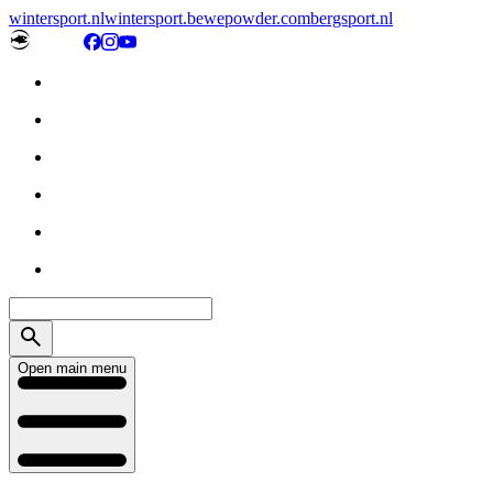
wintersport.nl
wintersport.be
wepowder.com
bergsport.nl
Open main menu