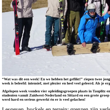
“Wat was dit een week! En we hebben het geflikt!” riepen twee jonge
week is beleefd: intensief, met plezier en heel veel geleerd. Als je 
Afgelopen week vonden vier opleidingsgroepen plaats in Tauplitz e
studenten vanuit Zuidwest-Nederland en Sittard en een grote groep i
werd hard en serieus gewerkt én er is veel gelachen!
Lesgeven, buckels en terrein: grenzen zijn verl