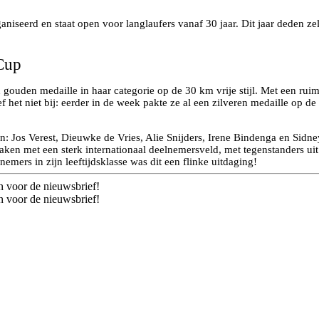
niseerd en staat open voor langlaufers vanaf 30 jaar. Dit jaar deden ze
Cup
gouden medaille in haar categorie op de 30 km vrije stijl. Met een rui
 het niet bij: eerder in de week pakte ze al een zilveren medaille op d
: Jos Verest, Dieuwke de Vries, Alie Snijders, Irene Bindenga en Sidney
e maken met een sterk internationaal deelnemersveld, met tegenstanders ui
emers in zijn leeftijdsklasse was dit een flinke uitdaging!
n voor de nieuwsbrief!
n voor de nieuwsbrief!