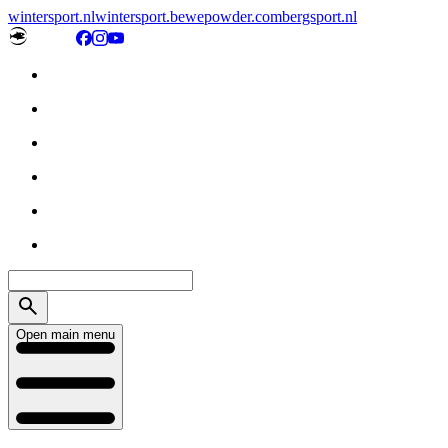
wintersport.nl
wintersport.be
wepowder.com
bergsport.nl
Open main menu