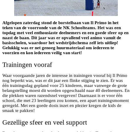
Afgelopen zaterdag stond de borstelbaan van Il Primo in het
teken van de voorronde van de NK Schoolteams. Het was een
topdag met veel enthousiaste deelnemers en een goede sfeer op en
naast de baan. Dit jaar was er opvallend veel animo vanuit de
basisscholen, waardoor het wedstrijdschema zelf iets uitliep!
Gelukkig was er net genoeg huurmateriaal om iedereen te
voorzien en kon iedereen veilig van start!
Trainingen vooraf
Waar voorgaande jaren de interesse in trainingen vooraf bij Il Primo
nog beperkt was, was er dit jaar een flinke stijging te zien. Er was
één trainingsdag gepland voor 25 kinderen, maar vanwege de grote
belangstelling moest dit worden opgeschaald naar 40 deelnemers. En
die plekken waren razendsnel vergeven! Daarnaast is er voor één
school, die met 23 leerlingen zou komen, een apart trainingsmoment
geregeld. Met een goede dosis inzet en plezier kregen de kids de
smaak te pakken!
Gezellige sfeer en veel support