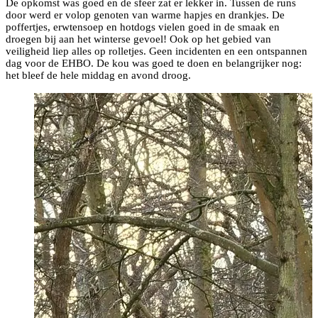
De opkomst was goed en de sfeer zat er lekker in. Tussen de runs
door werd er volop genoten van warme hapjes en drankjes. De
poffertjes, erwtensoep en hotdogs vielen goed in de smaak en
droegen bij aan het winterse gevoel! Ook op het gebied van
veiligheid liep alles op rolletjes. Geen incidenten en een ontspannen
dag voor de EHBO. De kou was goed te doen en belangrijker nog:
het bleef de hele middag en avond droog.