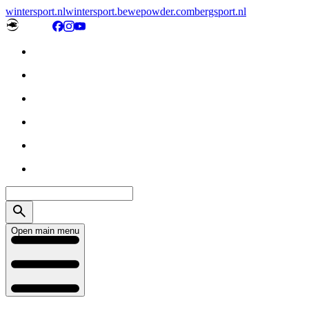
wintersport.nl
wintersport.be
wepowder.com
bergsport.nl
Open main menu