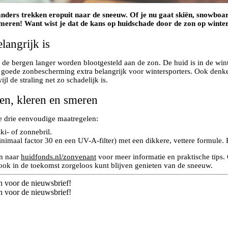
anders trekken eropuit naar de sneeuw. Of je nu gaat skiën, snowboa
smeren! Want wist je dat de kans op huidschade door de zon op winter
langrijk is
 de bergen langer worden blootgesteld aan de zon. De huid is in de win
 goede zonbescherming extra belangrijk voor wintersporters. Ook denk
l de straling net zo schadelijk is.
en, kleren en smeren
ze drie eenvoudige maatregelen:
ki- of zonnebril.
imaal factor 30 en een UV-A-filter) met een dikkere, vettere formule. 
an naar
huidfonds.nl/zonvenant
voor meer informatie en praktische tips. 
 ook in de toekomst zorgeloos kunt blijven genieten van de sneeuw.
n voor de nieuwsbrief!
n voor de nieuwsbrief!