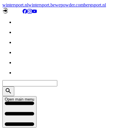
wintersport.nl
wintersport.be
wepowder.com
bergsport.nl
Open main menu