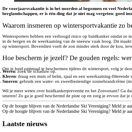
De voorjaarsvakantie is in het noorden al begonnen en veel Nederl
berglandschappen, er is één ding dat je niet mag vergeten: goed in
Waarom insmeren op wintersportvakantie zo be
Wintersporters hebben een verhoogd risico op huidkanker omdat ze in
in de bergen en de weerkaatsing van de sneeuw vaak hoog. Dit maakt
op wintersport. Bovendien voelt de zon minder sterk door de kou, terwij
Hoe bescherm je jezelf? De gouden regels: wer
Om je huid optimaal te beschermen tijdens de wintersport, volg je de
Weren
: zoek de schaduw op.
Kleren
: draag een muts of helm, sjaal en een weerkaatsing-filterende s
Smeren
: gebruik een water- en zweetbestendige zonnebrandcrème (min
Wil je meer weten over huidkankerpreventie en het Zonvenant? Ga d
smeren! Zo ga je goed beschermd de piste op en zorg je ervoor dat je
Op de hoogte blijven van de Nederlandse Ski Vereniging? Meld je aa
Op de hoogte blijven van de Nederlandse Ski Vereniging? Meld je aa
Laatste nieuws