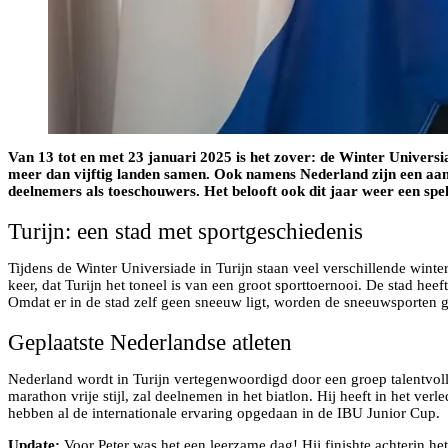
Van 13 tot en met 23 januari 2025 is het zover: de Winter Universi
meer dan vijftig landen samen. Ook namens Nederland zijn een aant
deelnemers als toeschouwers. Het belooft ook dit jaar weer een spe
Turijn: een stad met sportgeschiedenis
Tijdens de Winter Universiade in Turijn staan veel verschillende winte
keer, dat Turijn het toneel is van een groot sporttoernooi. De stad h
Omdat er in de stad zelf geen sneeuw ligt, worden de sneeuwsporten 
Geplaatste Nederlandse atleten
Nederland wordt in Turijn vertegenwoordigd door een groep talentvoll
marathon vrije stijl, zal deelnemen in het biatlon. Hij heeft in het v
hebben al de internationale ervaring opgedaan in de IBU Junior Cup.
Update:
Voor Peter was het een leerzame dag! Hij finishte achterin he