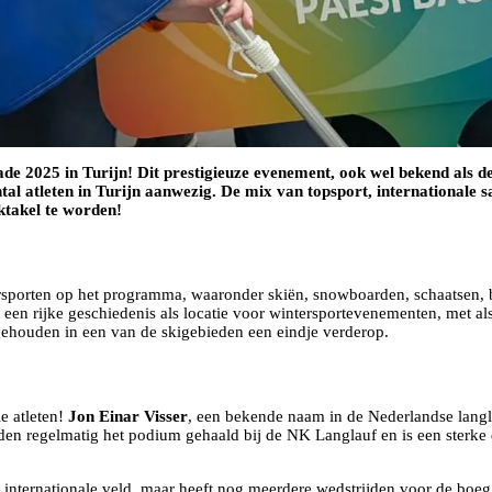
ade 2025 in Turijn! Dit prestigieuze evenement, ook wel bekend als d
al atleten in Turijn aanwezig. De mix van topsport, internationale
ktakel te worden!
rsporten op het programma, waaronder skiën, snowboarden, schaatsen, biat
eeft een rijke geschiedenis als locatie voor wintersportevenementen, me
gehouden in een van de skigebieden een eindje verderop.
e atleten!
Jon Einar Visser
, een bekende naam in de Nederlandse langl
erleden regelmatig het podium gehaald bij de NK Langlauf en is een ster
t internationale veld, maar heeft nog meerdere wedstrijden voor de boeg