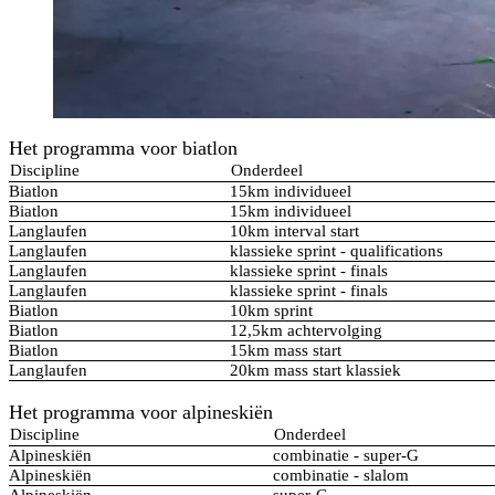
Het programma voor biatlon
Discipline
Onderdeel
Biatlon
15km individueel
Biatlon
15km individueel
Langlaufen
10km interval start
Langlaufen
klassieke sprint - qualifications
Langlaufen
klassieke sprint - finals
Langlaufen
klassieke sprint - finals
Biatlon
10km sprint
Biatlon
12,5km achtervolging
Biatlon
15km mass start
Langlaufen
20km mass start klassiek
Het programma voor alpineskiën
Discipline
Onderdeel
Alpineskiën
combinatie - super-G
Alpineskiën
combinatie - slalom
Alpineskiën
super-G