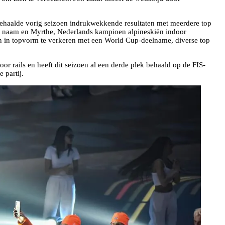
haalde vorig seizoen indrukwekkende resultaten met meerdere top
ijn naam en Myrthe, Nederlands kampioen alpineskiën indoor
en in topvorm te verkeren met een World Cup-deelname, diverse top
or rails en heeft dit seizoen al een derde plek behaald op de FIS-
 partij.