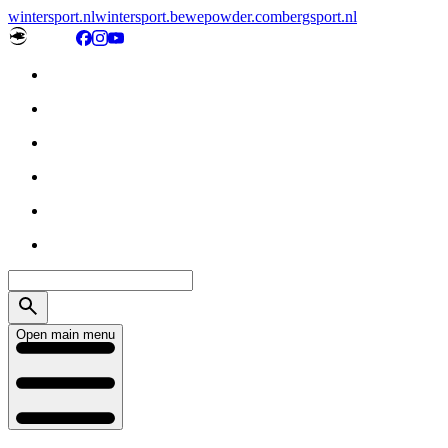
wintersport.nl
wintersport.be
wepowder.com
bergsport.nl
Open main menu