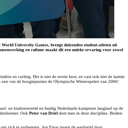
e World University Games, brengt duizenden student-atleten uit
 samenwerking en cultuur maakt dit een unieke ervaring voor zowel
lon en curling. Het is niet de eerste keer, en vast ook niet de laatste
t als een van de hoogtepunten de Olympische Winterspelen van 2006!
auf- en biatlonwereld en huidig Nederlands kampioen langlauf op de
ke deelnemer. Ook
Peter van Driel
doet mee in deze discipline. Beiden
 om zich te verbeteren. Jon Einar moest de wedstrijd door