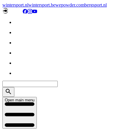
wintersport.nl
wintersport.be
wepowder.com
bergsport.nl
Open main menu