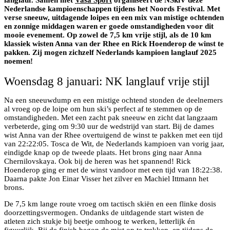
Nederlandse kampioenschappen tijdens het Noords Festival. Met
verse sneeuw, uitdagende loipes en een mix van mistige ochtenden
en zonnige middagen waren er goede omstandigheden voor dit
mooie evenement. Op zowel de 7,5 km vrije stijl, als de 10 km
klassiek wisten Anna van der Rhee en Rick Hoenderop de winst te
pakken. Zij mogen zichzelf Nederlands kampioen langlauf 2025
noemen!
Woensdag 8 januari: NK langlauf vrije stijl
Na een sneeuwdump en een mistige ochtend stonden de deelnemers
al vroeg op de loipe om hun ski’s perfect af te stemmen op de
omstandigheden. Met een zacht pak sneeuw en zicht dat langzaam
verbeterde, ging om 9:30 uur de wedstrijd van start. Bij de dames
wist Anna van der Rhee overtuigend de winst te pakken met een tijd
van 22:22:05. Tosca de Wit, de Nederlands kampioen van vorig jaar,
eindigde knap op de tweede plaats. Het brons ging naar Anna
Chernilovskaya. Ook bij de heren was het spannend! Rick
Hoenderop ging er met de winst vandoor met een tijd van 18:22:38.
Daarna pakte Jon Einar Visser het zilver en Machiel Ittmann het
brons.
De 7,5 km lange route vroeg om tactisch skiën en een flinke dosis
doorzettingsvermogen. Ondanks de uitdagende start wisten de
atleten zich stukje bij beetje omhoog te werken, letterlijk én