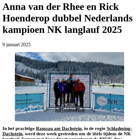
Anna van der Rhee en Rick
Hoenderop dubbel Nederlands
kampioen NK langlauf 2025
9 januari 2025
In het prachtige
Ramsau am Dachstein
, in de regio
Schladming-
Dachstein
, werd deze week gestreden om de titels tijdens de NK
langlauf. Samen met
Vasa Sport
organiseert de NSkiV deze