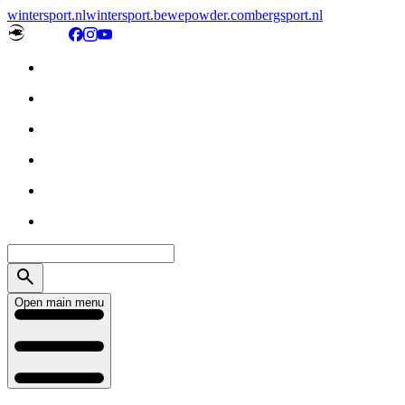
wintersport.nl
wintersport.be
wepowder.com
bergsport.nl
Open main menu