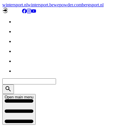
wintersport.nl
wintersport.be
wepowder.com
bergsport.nl
Open main menu