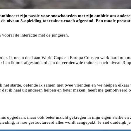
mbineert zijn passie voor snowboarden met zijn ambitie om anderen 
e niveau 3-opleiding tot trainer-coach afgerond. Een mooie prestatie!
n vooral de interactie met de jongeren.
arder. Ik neem deel aan World Cups en Europa Cups en werk hard om me t
 jaar ben ik ook afgestudeerd aan de vernieuwde trainer-coach niveau 3-o
 net startte, oefende ik samen met twee vrienden en we hielpen elkaar
 dat ik haal uit anderen helpen en beter maken, heeft me gemotiveerd o
nnis opgedaan, maar ook beter inzicht gekregen in mijn eigen sterke en
eiding, is hoe gestructureerd alles wordt aangepakt. Je ziet duidelijk 