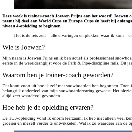
Beeld: Aaron Suveg en Slam Clark
Deze week is trainer-coach Joewen Frijns aan het woord! Joewen co
neemt hij deel aan World Cups en Europa Cups én heeft hij onlangs d
niveau 4-opleiding te beginnen.
Het is de reis zelf – alle ervaringen en plekken waar ik kom – e
Wie is Joewen?
Mijn naam is Joewen Frijns en ik ben actief als professioneel snowbo
eerste in de wereldranglijst voor de Park & Pipe-discipline rails. Dit
Waarom ben je trainer-coach geworden?
Dat komt voort uit hoe ik zelf met snowboarden ben begonnen. Toen ik
belangrijk onderdeel van mijn snowboardervaring geweest. Het plezier
altijd zeer waardevol gevonden.
Hoe heb je de opleiding ervaren?
De TC3-opleiding vond ik enorm leerzaam. Ik heb niet alleen veel ke
groeien en mezelf verder te ontwikkelen. Wat ik zo waardeer aan de opl