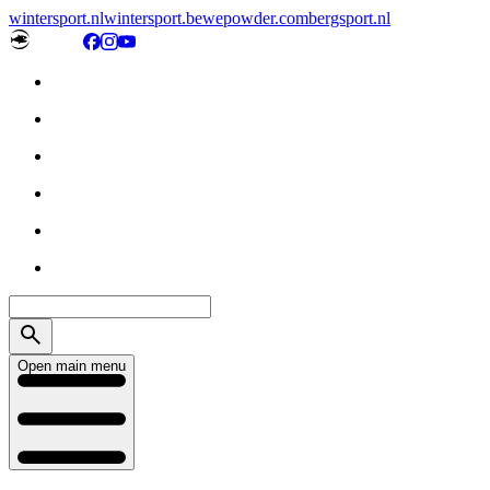
wintersport.nl
wintersport.be
wepowder.com
bergsport.nl
Open main menu