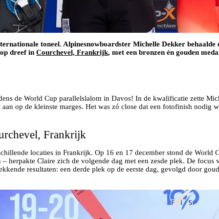
ternationale toneel. Alpinesnowboardster Michelle Dekker behaalde 
op dreef in
Courchevel, Frankrijk
, met een bronzen én gouden meda
ens de World Cup parallelslalom in Davos! In de kwalificatie zette Mich
an op de kleinste marges. Het was zó close dat een fotofinish nodig was
rchevel, Frankrijk
chillende locaties in Frankrijk. Op 16 en 17 december stond de World 
en – herpakte Claire zich de volgende dag met een zesde plek. De focu
kende resultaten: een derde plek op de eerste dag, gevolgd door goud 