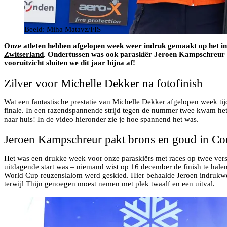
Beeld: Miha Matavz/FIS
Onze atleten hebben afgelopen week weer indruk gemaakt op het in
Zwitserland
. Ondertussen was ook paraskiër Jeroen Kampschreur 
vooruitzicht sluiten we dit jaar bijna af!
Zilver voor Michelle Dekker na fotofinish
Wat een fantastische prestatie van Michelle Dekker afgelopen week tijd
finale. In een razendspannende strijd tegen de nummer twee kwam het a
naar huis! In de video hieronder zie je hoe spannend het was.
Jeroen Kampschreur pakt brons en goud in Cou
Het was een drukke week voor onze paraskiërs met races op twee vers
uitdagende start was – niemand wist op 16 december de finish te hal
World Cup reuzenslalom werd geskied. Hier behaalde Jeroen indrukwek
terwijl Thijn genoegen moest nemen met plek twaalf en een uitval.