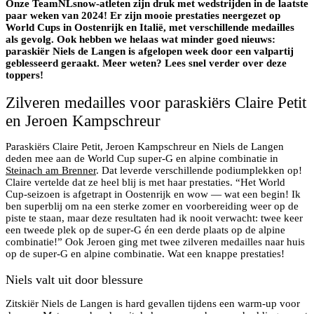
Onze TeamNLsnow-atleten zijn druk met wedstrijden in de laatste
paar weken van 2024! Er zijn mooie prestaties neergezet op
World Cups in Oostenrijk en Italië, met verschillende medailles
als gevolg. Ook hebben we helaas wat minder goed nieuws:
paraskiër Niels de Langen is afgelopen week door een valpartij
geblesseerd geraakt. Meer weten? Lees snel verder over deze
toppers!
Zilveren medailles voor paraskiërs Claire Petit
en Jeroen Kampschreur
Paraskiërs Claire Petit, Jeroen Kampschreur en Niels de Langen
deden mee aan de World Cup super-G en alpine combinatie in
Steinach am Brenner
. Dat leverde verschillende podiumplekken op!
Claire vertelde dat ze heel blij is met haar prestaties. “Het World
Cup-seizoen is afgetrapt in Oostenrijk en wow — wat een begin! Ik
ben superblij om na een sterke zomer en voorbereiding weer op de
piste te staan, maar deze resultaten had ik nooit verwacht: twee keer
een tweede plek op de super-G én een derde plaats op de alpine
combinatie!” Ook Jeroen ging met twee zilveren medailles naar huis
op de super-G en alpine combinatie. Wat een knappe prestaties!
Niels valt uit door blessure
Zitskiër Niels de Langen is hard gevallen tijdens een warm-up voor