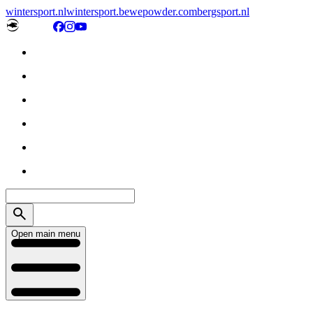
wintersport.nl
wintersport.be
wepowder.com
bergsport.nl
Open main menu