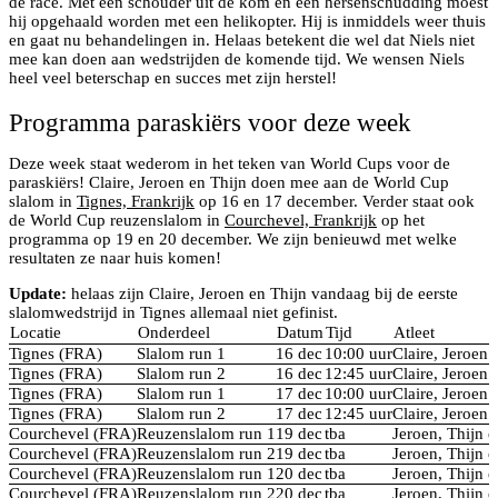
de race. Met een schouder uit de kom en een hersenschudding moest
hij opgehaald worden met een helikopter. Hij is inmiddels weer thuis
en gaat nu behandelingen in. Helaas betekent die wel dat Niels niet
mee kan doen aan wedstrijden de komende tijd. We wensen Niels
heel veel beterschap en succes met zijn herstel!
Programma paraskiërs voor deze week
Deze week staat wederom in het teken van World Cups voor de
paraskiërs! Claire, Jeroen en Thijn doen mee aan de World Cup
slalom in
Tignes, Frankrijk
op 16 en 17 december. Verder staat ook
de World Cup reuzenslalom in
Courchevel, Frankrijk
op het
programma op 19 en 20 december. We zijn benieuwd met welke
resultaten ze naar huis komen!
Update:
helaas zijn Claire, Jeroen en Thijn vandaag bij de eerste
slalomwedstrijd in Tignes allemaal niet gefinist.
Locatie
Onderdeel
Datum
Tijd
Atleet
Tignes (FRA)
Slalom run 1
16 dec
10:00 uur
Claire, Jeroen 
Tignes (FRA)
Slalom run 2
16 dec
12:45 uur
Claire, Jeroen 
Tignes (FRA)
Slalom run 1
17 dec
10:00 uur
Claire, Jeroen 
Tignes (FRA)
Slalom run 2
17 dec
12:45 uur
Claire, Jeroen 
Courchevel (FRA)
Reuzenslalom run 1
19 dec
tba
Jeroen, Thijn e
Courchevel (FRA)
Reuzenslalom run 2
19 dec
tba
Jeroen, Thijn e
Courchevel (FRA)
Reuzenslalom run 1
20 dec
tba
Jeroen, Thijn e
Courchevel (FRA)
Reuzenslalom run 2
20 dec
tba
Jeroen, Thijn e