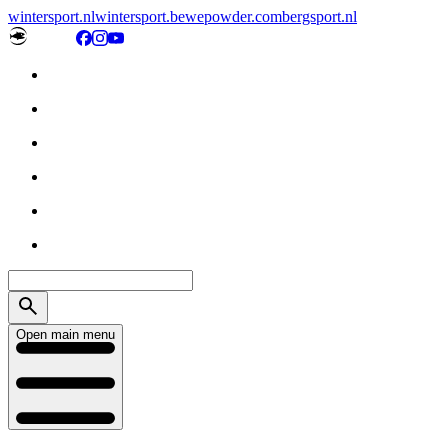
wintersport.nl
wintersport.be
wepowder.com
bergsport.nl
Open main menu