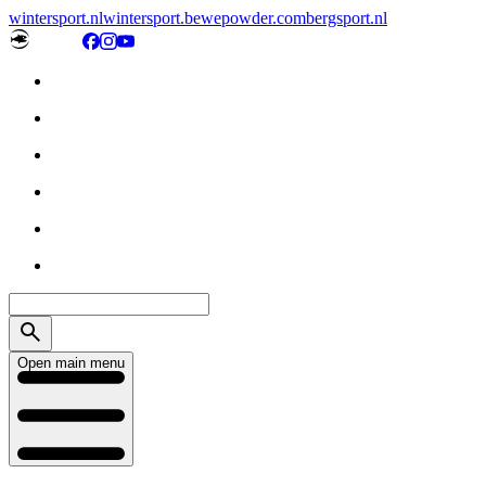
wintersport.nl
wintersport.be
wepowder.com
bergsport.nl
Open main menu