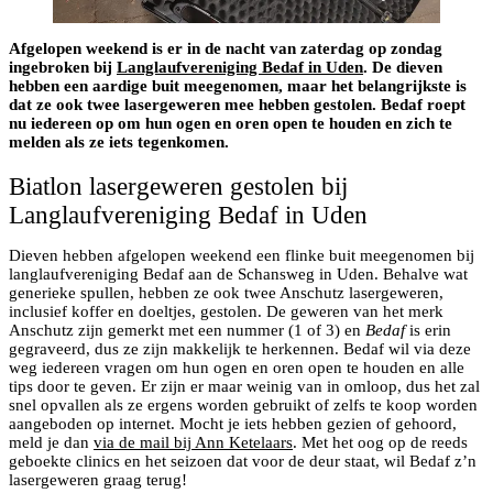
Afgelopen weekend is er in de nacht van zaterdag op zondag
ingebroken bij
Langlaufvereniging Bedaf in Uden
. De dieven
hebben een aardige buit meegenomen, maar het belangrijkste is
dat ze ook twee lasergeweren mee hebben gestolen. Bedaf roept
nu iedereen op om hun ogen en oren open te houden en zich te
melden als ze iets tegenkomen.
Biatlon lasergeweren gestolen bij
Langlaufvereniging Bedaf in Uden
Dieven hebben afgelopen weekend een flinke buit meegenomen bij
langlaufvereniging Bedaf aan de Schansweg in Uden. Behalve wat
generieke spullen, hebben ze ook twee Anschutz lasergeweren,
inclusief koffer en doeltjes, gestolen. De geweren van het merk
Anschutz zijn gemerkt met een nummer (1 of 3) en
Bedaf
is erin
gegraveerd, dus ze zijn makkelijk te herkennen. Bedaf wil via deze
weg iedereen vragen om hun ogen en oren open te houden en alle
tips door te geven. Er zijn er maar weinig van in omloop, dus het zal
snel opvallen als ze ergens worden gebruikt of zelfs te koop worden
aangeboden op internet. Mocht je iets hebben gezien of gehoord,
meld je dan
via de mail bij Ann Ketelaars
. Met het oog op de reeds
geboekte clinics en het seizoen dat voor de deur staat, wil Bedaf z’n
lasergeweren graag terug!