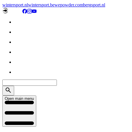
wintersport.nl
wintersport.be
wepowder.com
bergsport.nl
Open main menu