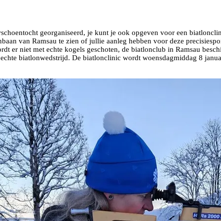
choentocht georganiseerd, je kunt je ook opgeven voor een biatlonclini
onbaan van Ramsau te zien of jullie aanleg hebben voor deze precisiespo
ordt er niet met echte kogels geschoten, de biatlonclub in Ramsau besch
en echte biatlonwedstrijd. De biatlonclinic wordt woensdagmiddag 8 jan