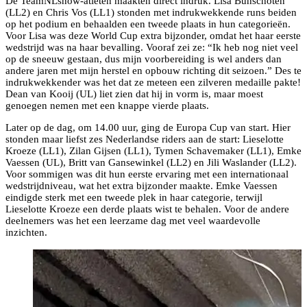
De TeamNLsnow-atleten maakten direct indruk. Lisa Bunschoten
(LL2) en Chris Vos (LL1) stonden met indrukwekkende runs beiden
op het podium en behaalden een tweede plaats in hun categorieën.
Voor Lisa was deze World Cup extra bijzonder, omdat het haar eerste
wedstrijd was na haar bevalling. Vooraf zei ze: “Ik heb nog niet veel
op de sneeuw gestaan, dus mijn voorbereiding is wel anders dan
andere jaren met mijn herstel en opbouw richting dit seizoen.” Des te
indrukwekkender was het dat ze meteen een zilveren medaille pakte!
Dean van Kooij (UL) liet zien dat hij in vorm is, maar moest
genoegen nemen met een knappe vierde plaats.
Later op de dag, om 14.00 uur, ging de Europa Cup van start. Hier
stonden maar liefst zes Nederlandse riders aan de start: Lieselotte
Kroeze (LL1), Zilan Gijsen (LL1), Tymen Schavemaker (LL1), Emke
Vaessen (UL), Britt van Gansewinkel (LL2) en Jili Waslander (LL2).
Voor sommigen was dit hun eerste ervaring met een internationaal
wedstrijdniveau, wat het extra bijzonder maakte. Emke Vaessen
eindigde sterk met een tweede plek in haar categorie, terwijl
Lieselotte Kroeze een derde plaats wist te behalen. Voor de andere
deelnemers was het een leerzame dag met veel waardevolle
inzichten.