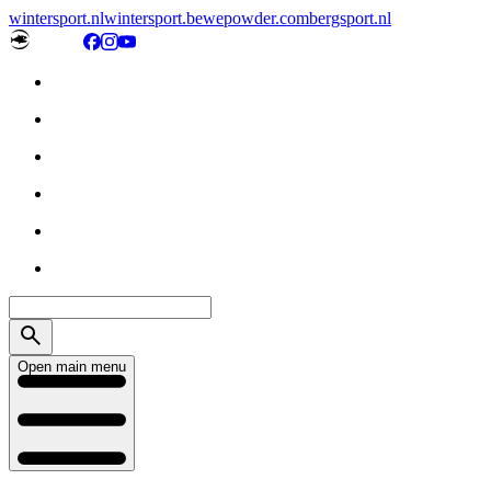
wintersport.nl
wintersport.be
wepowder.com
bergsport.nl
Open main menu