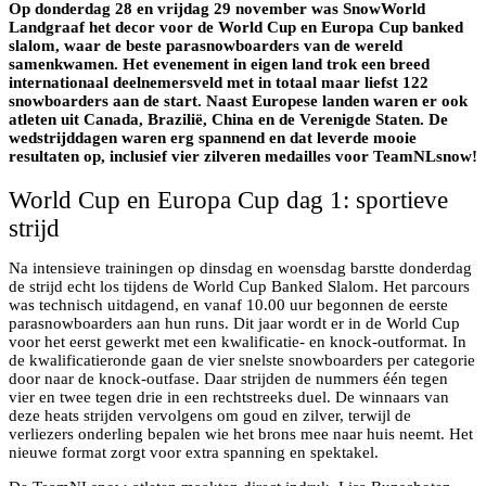
Op donderdag 28 en vrijdag 29 november was SnowWorld
Landgraaf het decor voor de World Cup en Europa Cup banked
slalom, waar de beste parasnowboarders van de wereld
samenkwamen. Het evenement in eigen land trok een breed
internationaal deelnemersveld met in totaal maar liefst 122
snowboarders aan de start. Naast Europese landen waren er ook
atleten uit Canada, Brazilië, China en de Verenigde Staten. De
wedstrijddagen waren erg spannend en dat leverde mooie
resultaten op, inclusief vier zilveren medailles voor TeamNLsnow!
World Cup en Europa Cup dag 1: sportieve
strijd
Na intensieve trainingen op dinsdag en woensdag barstte donderdag
de strijd echt los tijdens de World Cup Banked Slalom. Het parcours
was technisch uitdagend, en vanaf 10.00 uur begonnen de eerste
parasnowboarders aan hun runs. Dit jaar wordt er in de World Cup
voor het eerst gewerkt met een kwalificatie- en knock-outformat. In
de kwalificatieronde gaan de vier snelste snowboarders per categorie
door naar de knock-outfase. Daar strijden de nummers één tegen
vier en twee tegen drie in een rechtstreeks duel. De winnaars van
deze heats strijden vervolgens om goud en zilver, terwijl de
verliezers onderling bepalen wie het brons mee naar huis neemt. Het
nieuwe format zorgt voor extra spanning en spektakel.