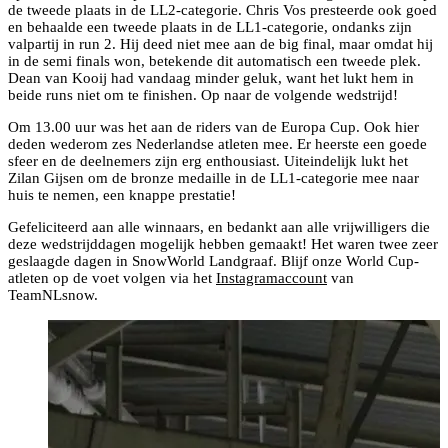
de tweede plaats in de LL2-categorie. Chris Vos presteerde ook goed
en behaalde een tweede plaats in de LL1-categorie, ondanks zijn
valpartij in run 2. Hij deed niet mee aan de big final, maar omdat hij
in de semi finals won, betekende dit automatisch een tweede plek.
Dean van Kooij had vandaag minder geluk, want het lukt hem in
beide runs niet om te finishen. Op naar de volgende wedstrijd!
Om 13.00 uur was het aan de riders van de Europa Cup. Ook hier
deden wederom zes Nederlandse atleten mee. Er heerste een goede
sfeer en de deelnemers zijn erg enthousiast. Uiteindelijk lukt het
Zilan Gijsen om de bronze medaille in de LL1-categorie mee naar
huis te nemen, een knappe prestatie!
Gefeliciteerd aan alle winnaars, en bedankt aan alle vrijwilligers die
deze wedstrijddagen mogelijk hebben gemaakt! Het waren twee zeer
geslaagde dagen in SnowWorld Landgraaf. Blijf onze World Cup-
atleten op de voet volgen via het
Instagramaccount
van
TeamNLsnow.