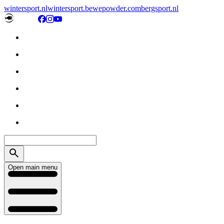
wintersport.nl
wintersport.be
wepowder.com
bergsport.nl
Open main menu