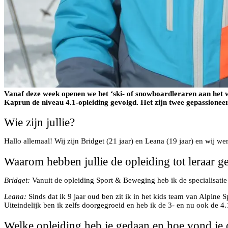
Vanaf deze week openen we het ‘ski- of snowboardleraren aan het w
Kaprun de niveau 4.1-opleiding gevolgd. Het zijn twee gepassioneerd
Wie zijn jullie?
Hallo allemaal! Wij zijn Bridget (21 jaar) en Leana (19 jaar) en wij w
Waarom hebben jullie de opleiding tot leraar g
Bridget:
Vanuit de opleiding Sport & Beweging heb ik de specialisatie to
Leana:
Sinds dat ik 9 jaar oud ben zit ik in het kids team van Alpine 
Uiteindelijk ben ik zelfs doorgegroeid en heb ik de 3- en nu ook de 4
⁠Welke opleiding heb je gedaan en hoe vond je 