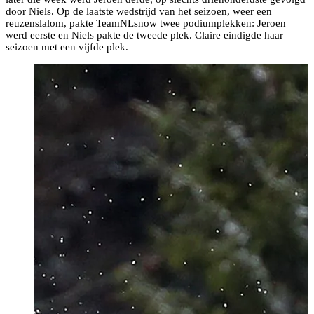
door Niels. Op de laatste wedstrijd van het seizoen, weer een
reuzenslalom, pakte TeamNLsnow twee podiumplekken: Jeroen
werd eerste en Niels pakte de tweede plek. Claire eindigde haar
seizoen met een vijfde plek.