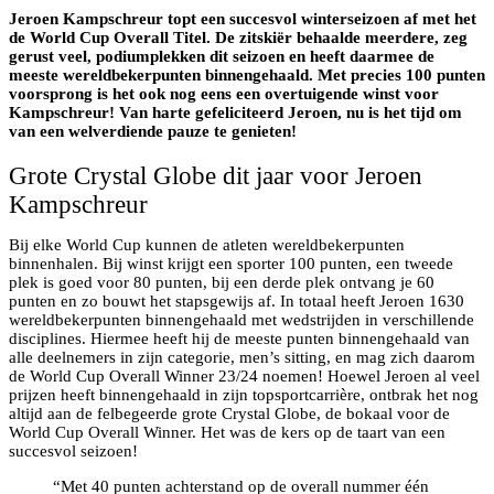
Jeroen Kampschreur topt een succesvol winterseizoen af met het
de World Cup Overall Titel. De zitskiër behaalde meerdere, zeg
gerust veel, podiumplekken dit seizoen en heeft daarmee de
meeste wereldbekerpunten binnengehaald. Met precies 100 punten
voorsprong is het ook nog eens een overtuigende winst voor
Kampschreur! Van harte gefeliciteerd Jeroen, nu is het tijd om
van een welverdiende pauze te genieten!
Grote Crystal Globe dit jaar voor Jeroen
Kampschreur
Bij elke World Cup kunnen de atleten wereldbekerpunten
binnenhalen. Bij winst krijgt een sporter 100 punten, een tweede
plek is goed voor 80 punten, bij een derde plek ontvang je 60
punten en zo bouwt het stapsgewijs af. In totaal heeft Jeroen 1630
wereldbekerpunten binnengehaald met wedstrijden in verschillende
disciplines. Hiermee heeft hij de meeste punten binnengehaald van
alle deelnemers in zijn categorie, men’s sitting, en mag zich daarom
de World Cup Overall Winner 23/24 noemen! Hoewel Jeroen al veel
prijzen heeft binnengehaald in zijn topsportcarrière, ontbrak het nog
altijd aan de felbegeerde grote Crystal Globe, de bokaal voor de
World Cup Overall Winner. Het was de kers op de taart van een
succesvol seizoen!
“Met 40 punten achterstand op de overall nummer één