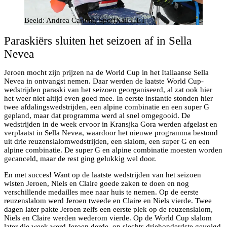
Beeld: Andrea Carloni, SportXall HET
Paraskiërs sluiten het seizoen af in Sella
Nevea
Jeroen mocht zijn prijzen na de World Cup in het Italiaanse Sella
Nevea in ontvangst nemen. Daar werden de laatste World Cup-
wedstrijden paraski van het seizoen georganiseerd, al zat ook hier
het weer niet altijd even goed mee. In eerste instantie stonden hier
twee afdalingswedstrijden, een alpine combinatie en een super G
gepland, maar dat programma werd al snel omgegooid. De
wedstrijden in de week ervoor in Kransjka Gora werden afgelast en
verplaatst in Sella Nevea, waardoor het nieuwe programma bestond
uit drie reuzenslalomwedstrijden, een slalom, een super G en een
alpine combinatie. De super G en alpine combinatie moesten worden
gecanceld, maar de rest ging gelukkig wel door.
En met succes! Want op de laatste wedstrijden van het seizoen
wisten Jeroen, Niels en Claire goede zaken te doen en nog
verschillende medailles mee naar huis te nemen. Op de eerste
reuzenslalom werd Jeroen tweede en Claire en Niels vierde. Twee
dagen later pakte Jeroen zelfs een eerste plek op de reuzenslalom,
Niels en Claire werden wederom vierde. Op de World Cup slalom
later die week werd Jeroen derde, op slechts driehonderdste gevolgd