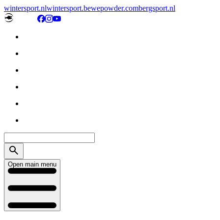
wintersport.nl
wintersport.be
wepowder.com
bergsport.nl
Open main menu