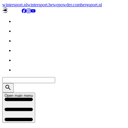
wintersport.nl
wintersport.be
wepowder.com
bergsport.nl
Open main menu