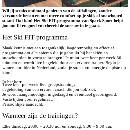
Wil jij straks optimaal genieten van de afdalingen, zonder
verzuurde benen en met meer comfort op je ski’s of snowboard
staan? Dat kan! Het Ski FIT-programma van Spark Sport helpt
jou om fit en goed voorbereid de sneeuw in te gaan.
Het Ski FIT-programma
Maak kennis met een toegankelijk, laagdrempelig en effectief
programma om alle spieren die je gebruikt bij het skiën en
snowboarden in vorm te brengen! Je traint twee keer per week 30
minuten en wordt live begeleid door een ervaren trainer. Begin je
wintersport hier in Nederland, zodat je straks vol energie de piste op
kunt!
In het kort:
Twee keer per week live groepstraining;
begeleiding van een ervaren coach die jou ook ziet;
Je wordt aangemoedigd, uitgedaagd en eventueel gecorrigeerd;
Vaste tijden voor regelmaat;
Persoonlijke aandacht.
Wanneer zijn de trainingen?
Elke dinsdag: 20.00 – 20.30 uur en zondag: 9.00 – 9.30 uur.