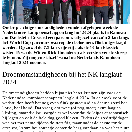
Onder prachtige omstandigheden vonden afgelopen week de
Nederlandse kampioenschappen langlauf 2024 plaats in Ramsau
am Dachstein. Er werd een parcours uitgezet van zo’n 2 km langs
het World Cup-parcours waarop de deelnemers flink uitgedaagd
werden. Op zowel de 7,5 km vrije stijl, als de 10 km klassiek
wisten Tosca de Wit en Rick Hoenderop als eerste over de streep
te komen. Zij mogen zichzelf vanaf nu Nederlands Kampioen
langlauf 2024 noemen.
Droomomstandigheden bij het NK langlauf
2024
De omstandigheden hadden bijna niet beter kunnen zijn voor de
Nederlandse kampioenschappen langlauf 2024. In de week voor de
wedstrijden heeft het nog even flink gesneeuwd en daarna werd het
koud, heel koud. Dat vroeg om twee (of nog meer) extra laagjes
kleding, maar die kou zorgde er wel voor dat de loipes er fantastisch
bij lagen en ook de hele dag goed bleven. Tijdens de wedstrijddagen
was het met name tijdens de start fris, maar nadat de eerste ronde
erop zat, kwam het zonnetje achter de berg vandaan en was het puur