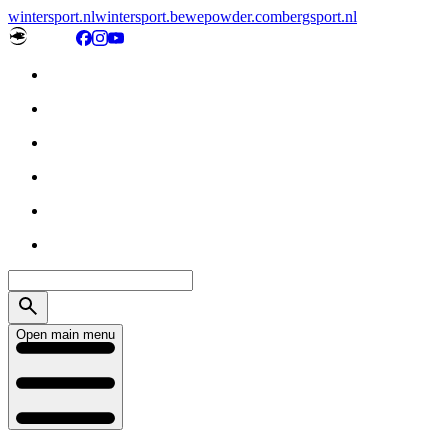
wintersport.nl
wintersport.be
wepowder.com
bergsport.nl
Open main menu