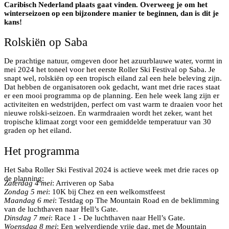
Caribisch Nederland plaats gaat vinden. Overweeg je om het
winterseizoen op een bijzondere manier te beginnen, dan is dit je
kans!
Rolskiën op Saba
De prachtige natuur, omgeven door het azuurblauwe water, vormt in
mei 2024 het toneel voor het eerste Roller Ski Festival op Saba. Je
snapt wel, rolskiën op een tropisch eiland zal een hele beleving zijn.
Dat hebben de organisatoren ook gedacht, want met drie races staat
er een mooi programma op de planning. Een hele week lang zijn er
activiteiten en wedstrijden, perfect om vast warm te draaien voor het
nieuwe rolski-seizoen. En warmdraaien wordt het zeker, want het
tropische klimaat zorgt voor een gemiddelde temperatuur van 30
graden op het eiland.
Het programma
Het Saba Roller Ski Festival 2024 is actieve week met drie races op
de planning:
Zaterdag 4 mei
: Arriveren op Saba
Zondag 5 mei
: 10K bij Chez en een welkomstfeest
Maandag 6 mei
: Testdag op The Mountain Road en de beklimming
van de luchthaven naar Hell’s Gate.
Dinsdag 7 mei
: Race 1 - De luchthaven naar Hell’s Gate.
Woensdag 8 mei
: Een welverdiende vrije dag, met de Mountain