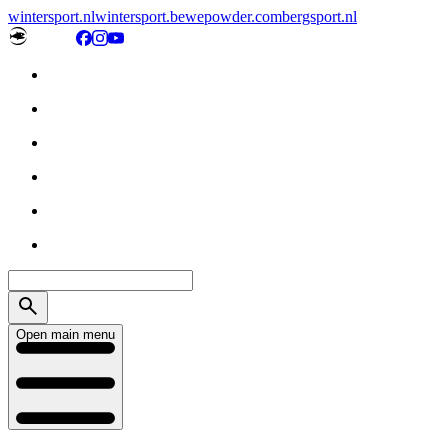
wintersport.nl
wintersport.be
wepowder.com
bergsport.nl
Open main menu