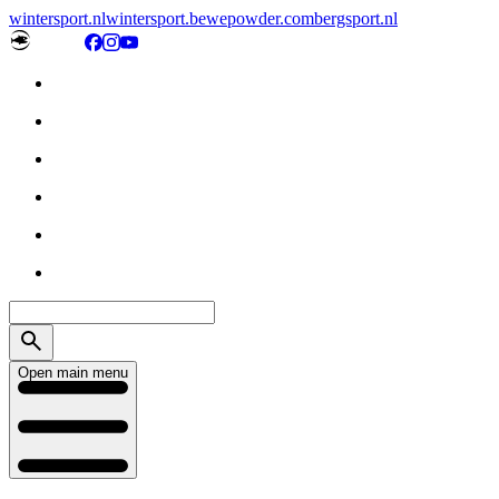
wintersport.nl
wintersport.be
wepowder.com
bergsport.nl
Open main menu