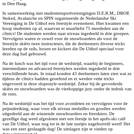
in Den Haag.
In samenwerking met studentensportverenigingen D.E.R.M., DROP,
Stoked, Avalanche en SPIN organiseerde de Nederlandse Ski
Vereniging in De Uithof een freestyle evenement. Hier kwamen een
hoop studenten op af, waarvan er maarliefst 75 meededen aan de
clinics! De studenten werden naar niveau ingedeeld in drie groepen.
Vervolgens waren er zowel voor de snowboarders als voor de
freestyle skiërs twee instructeurs, die de deelnemers diverse tricks
leerden op de rails, boxen en kickers die De Uithof speciaal voor
deze dag had gebouwd.
Na de lunch was het tijd voor de wedstrijd, waarbij de beginners,
intermediates en advanced freestylers werden ingedeeld in drie
verschillende heats. In totaal konden 43 deelnemers laten zien wat ze
tijdens de clinics hadden geoefend en er werden vette tricks
uitgevoerd in deze slopestyle-wedstrijd. Zeker bij de gevorderde
skiërs en snowboarders was de vierkoppige jury onder de indruk van
de runs.
Na de wedstrijd was het tijd voor avondeten en vervolgens voor de
prijsuitreiking, waar voor elk niveau medailles en goodies werden
uitgedeeld aan de winnende snowboarders en freeskiers. De
gezellige dag werd afgesloten met een feestje in het après-ski café
van De Uithof, waar nog tot in de late uurtjes nageborreld werd! Het
was een zeer geslaagde dag! De uitslagen zijn te vinden op