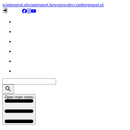
wintersport.nl
wintersport.be
wepowder.com
bergsport.nl
Open main menu