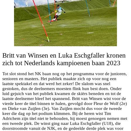
Britt van Winsen en Luka Eschgfaller kronen
zich tot Nederlands kampioenen baan 2023
Tot slot stond het NK baan nog op het programma voor de junioren,
senioren en masters. Het publiek maakte zich op voor nog een
laatste spektakel en dat werd het zeker! De slalom was snel
gestoken, dus de deelnemers moesten flink hun best doen. Onder
luid gejuich van het publiek kwamen de skiërs beneden en tot de
laatste deelnemer bleef het spannend. Britt van Winsen wist voor de
vierde keer de titel binnen te halen, gevolgd door Fleur de Wolf (2e)
en Dieke van Zuijlen (3e). Van Zuijlen mocht dus voor de tweede
keer die dag op het podium klimmen. Bij de heren wist Tim
Adrichem zijn titel niet te behouden, hij moest genoegen nemen met
een tweede plek. De winst ging naar Luka Eschgfaller (U18), die
doorstroomde vanuit de NJK, en de gedeelde derde plek was voor