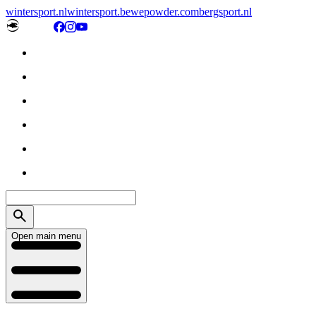
wintersport.nl
wintersport.be
wepowder.com
bergsport.nl
Open main menu