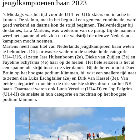
jeugdkampioenen baan 2023
’s Middags was het tijd voor de U14- en U16-skiërs om in actie te
komen. De slalom, met in het begin al een gemene combinatie, werd
goed verkend en daarna kon de strijd beginnen. Titelverdediger bij
de dames, Lara Martens, was wederom van de partij. Bij de mannen
werd het spannend wie zich na de wedstrijd de nieuwe Nederlands
kampioen mocht noemen.
Martens heeft haar titel van Nederlands jeugdkampioen baan weten
te behouden. Dit jaar was ze wederom de snelste in de categorie
U14-U16, al zaten Jara Hulsenboom (2e), Dieke van Zuijlen (3e) en
Fayeline Schyfsma (4e) haar op de hielen. Het hele seizoen is het al
een spannende strijd tussen de vier dames. Bij de heren mocht Daen
Bruin op het hoogste podium klimmen, hij wist een snellere tijd neer
te zetten dan Luka Eschgfaller (2e) en Dirk van Hassel (3e). Van
beide categorieën mochten de drie snelste skiërs door naar het NK
baan. Daarnaast waren ook Luna Verwijst (U14-D) en Jop Pelgrim
(U14-H) de snelste in hun categorie en mochten op het hoogste
podium klimmen.