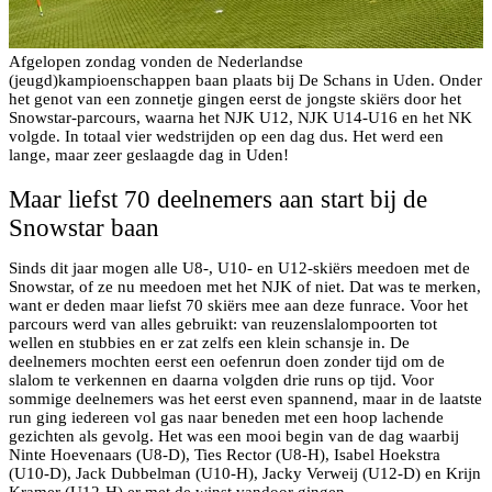
Afgelopen zondag vonden de Nederlandse
(jeugd)kampioenschappen baan plaats bij De Schans in Uden. Onder
het genot van een zonnetje gingen eerst de jongste skiërs door het
Snowstar-parcours, waarna het NJK U12, NJK U14-U16 en het NK
volgde. In totaal vier wedstrijden op een dag dus. Het werd een
lange, maar zeer geslaagde dag in Uden!
Maar liefst 70 deelnemers aan start bij de
Snowstar baan
Sinds dit jaar mogen alle U8-, U10- en U12-skiërs meedoen met de
Snowstar, of ze nu meedoen met het NJK of niet. Dat was te merken,
want er deden maar liefst 70 skiërs mee aan deze funrace. Voor het
parcours werd van alles gebruikt: van reuzenslalompoorten tot
wellen en stubbies en er zat zelfs een klein schansje in. De
deelnemers mochten eerst een oefenrun doen zonder tijd om de
slalom te verkennen en daarna volgden drie runs op tijd. Voor
sommige deelnemers was het eerst even spannend, maar in de laatste
run ging iedereen vol gas naar beneden met een hoop lachende
gezichten als gevolg. Het was een mooi begin van de dag waarbij
Ninte Hoevenaars (U8-D), Ties Rector (U8-H), Isabel Hoekstra
(U10-D), Jack Dubbelman (U10-H), Jacky Verweij (U12-D) en Krijn