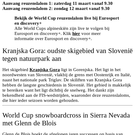
Aanvang reuzenslalom 1: zaterdag 11 maart vanaf 9.30
Aanvang reuzenslalom 2: zondag 12 maart vanaf 9.30
Bekijk de World Cup reuzenslalom live bij Eurosport
en discovery+
Alle World Cups alpineskiën zijn live te volgen bij
Eurosport en discovery+. Klik
hier
voor meer
informatie over Eurosport en discovery+.
Kranjska Gora: oudste skigebied van Slovenië
tegen natuurpark aan
Het skigebied
Kranjska Gora
ligt in Gorenjska. Het ligt in het
noordwesten van Slovenië, vlakbij de grens met Oostenrijk en Italië,
naast het nationale park Triglav. De skiliften van Kranjska Gora
hebben de langste geschiedenis in Slovenië. Het gebied is makkelijk
te bereiken want het ligt dichtbij de snelweg. Het dankt zijn
bekendheid aan de FIS-wedstrijden, waaronder deze reuzenslaloms,
die hier ieder seizoen worden gehouden.
World Cup snowboardcross in Sierra Nevada
met Glenn de Blois
Glenn de Blois boekt de afgelopen jaren successen op basis van