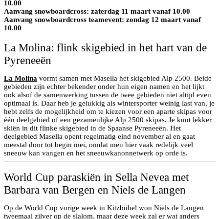
10.00
Aanvang snowboardcross: zaterdag 11 maart vanaf 10.00
Aanvang snowboardcross teamevent: zondag 12 maart vanaf
10.00
La Molina: flink skigebied in het hart van de
Pyreneeën
La Molina
vormt samen met Masella het skigebied Alp 2500. Beide
gebieden zijn echter bekender onder hun eigen namen en het lijkt
ook alsof de samenwerking tussen de twee gebieden niet altijd even
optimaal is. Daar heb je gelukkig als wintersporter weinig last van, je
hebt zelfs de mogelijkheid om te kiezen voor een aparte skipas voor
één deelgebied of een gezamenlijke Alp 2500 skipas. Je kunt lekker
skiën in dit flinke skigebied in de Spaanse Pyreneeën. Het
deelgebied Masella opent regelmatig eind november al en gaat
meestal door tot begin mei, omdat men hier vaak redelijk veel
sneeuw kan vangen en het sneeuwkanonnetwerk op orde is.
World Cup paraskiën in Sella Nevea met
Barbara van Bergen en Niels de Langen
Op de World Cup vorige week in Kitzbühel won Niels de Langen
tweemaal zilver op de slalom, maar deze week zal er wat anders