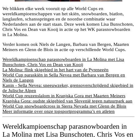
We blikken elke week vooruit op alle World Cups en
wereldkampioenschappen van het skiën, snowboarden, biatlon,
langlaufen, schansspringen en de noordse combinatie waar
Nederlanders aan de start staan. Deze week komen Lisa Bunschoten,
Chris Vos en Dean van Kooij in actie op het WK parasnowboarden
in La Molina.
Verder komen ook Niels de Langen, Barbara van Bergen, Maarten
Meiners en Glenn de Blois in actie op verschillende World Cups.
Wereldkampioenschap parasnowboarden in La Molina met Lisa
Bunschoten, Chris Vos en Dean van Kooij
La Molina: flink skigebied in het hart van de Pyreneeën
World Cup paraskiën in Sella Nevea met Barbara van Bergen en
Niels de Langen
Kanin - Sella Nevea: sneeuwzeker, grensoverschrijdend skigebied in
de Julische Alpen
World Cup reuzenslalom in Kranjska Gora met Maarten Meiners
Kranjska Gora: oudste skigebied van Slovenië tegen natuurpark aan
World Cup snowboardcross in Sierra Nevada met Glenn de Blois
Meer informatie over onze topsportprogramma’s en atleten
Wereldkampioenschap parasnowboarden in
La Molina met Lisa Bunschoten, Chris Vos en