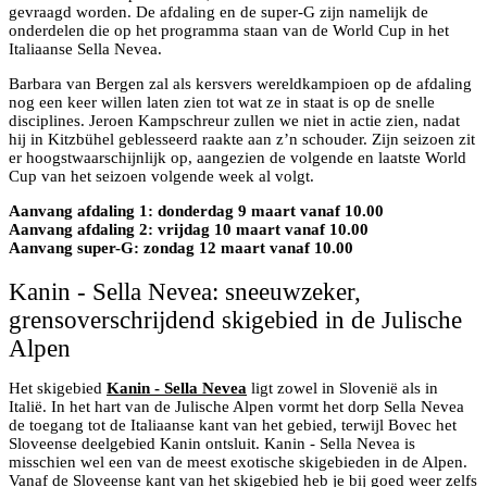
gevraagd worden. De afdaling en de super-G zijn namelijk de
onderdelen die op het programma staan van de World Cup in het
Italiaanse Sella Nevea.
Barbara van Bergen zal als kersvers wereldkampioen op de afdaling
nog een keer willen laten zien tot wat ze in staat is op de snelle
disciplines. Jeroen Kampschreur zullen we niet in actie zien, nadat
hij in Kitzbühel geblesseerd raakte aan z’n schouder. Zijn seizoen zit
er hoogstwaarschijnlijk op, aangezien de volgende en laatste World
Cup van het seizoen volgende week al volgt.
Aanvang afdaling 1: donderdag 9 maart vanaf 10.00
Aanvang afdaling 2: vrijdag 10 maart vanaf 10.00
Aanvang super-G: zondag 12 maart vanaf 10.00
Kanin - Sella Nevea: sneeuwzeker,
grensoverschrijdend skigebied in de Julische
Alpen
Het skigebied
Kanin - Sella Nevea
ligt zowel in Slovenië als in
Italië. In het hart van de Julische Alpen vormt het dorp Sella Nevea
de toegang tot de Italiaanse kant van het gebied, terwijl Bovec het
Sloveense deelgebied Kanin ontsluit. Kanin - Sella Nevea is
misschien wel een van de meest exotische skigebieden in de Alpen.
Vanaf de Sloveense kant van het skigebied heb je bij goed weer zelfs