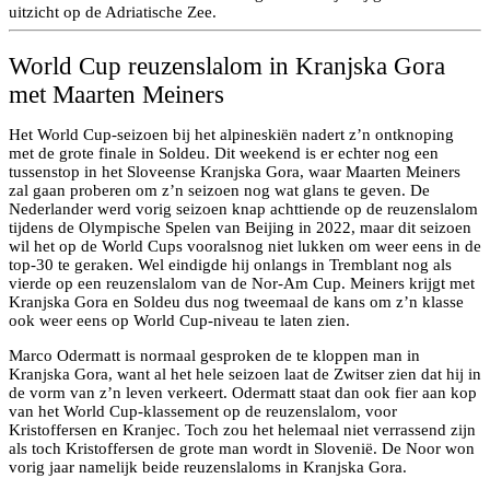
uitzicht op de Adriatische Zee.
World Cup reuzenslalom in Kranjska Gora
met Maarten Meiners
Het World Cup-seizoen bij het alpineskiën nadert z’n ontknoping
met de grote finale in Soldeu. Dit weekend is er echter nog een
tussenstop in het Sloveense Kranjska Gora, waar Maarten Meiners
zal gaan proberen om z’n seizoen nog wat glans te geven. De
Nederlander werd vorig seizoen knap achttiende op de reuzenslalom
tijdens de Olympische Spelen van Beijing in 2022, maar dit seizoen
wil het op de World Cups vooralsnog niet lukken om weer eens in de
top-30 te geraken. Wel eindigde hij onlangs in Tremblant nog als
vierde op een reuzenslalom van de Nor-Am Cup. Meiners krijgt met
Kranjska Gora en Soldeu dus nog tweemaal de kans om z’n klasse
ook weer eens op World Cup-niveau te laten zien.
Marco Odermatt is normaal gesproken de te kloppen man in
Kranjska Gora, want al het hele seizoen laat de Zwitser zien dat hij in
de vorm van z’n leven verkeert. Odermatt staat dan ook fier aan kop
van het World Cup-klassement op de reuzenslalom, voor
Kristoffersen en Kranjec. Toch zou het helemaal niet verrassend zijn
als toch Kristoffersen de grote man wordt in Slovenië. De Noor won
vorig jaar namelijk beide reuzenslaloms in Kranjska Gora.