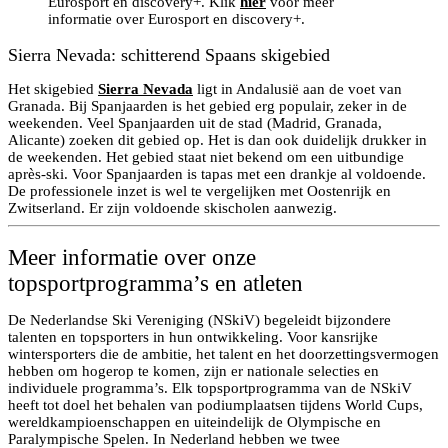
Eurosport en discovery+. Klik
hier
voor meer
informatie over Eurosport en discovery+.
Sierra Nevada: schitterend Spaans skigebied
Het skigebied
Sierra Nevada
ligt in Andalusië aan de voet van
Granada. Bij Spanjaarden is het gebied erg populair, zeker in de
weekenden. Veel Spanjaarden uit de stad (Madrid, Granada,
Alicante) zoeken dit gebied op. Het is dan ook duidelijk drukker in
de weekenden. Het gebied staat niet bekend om een uitbundige
après-ski. Voor Spanjaarden is tapas met een drankje al voldoende.
De professionele inzet is wel te vergelijken met Oostenrijk en
Zwitserland. Er zijn voldoende skischolen aanwezig.
Meer informatie over onze
topsportprogramma’s en atleten
De Nederlandse Ski Vereniging (NSkiV) begeleidt bijzondere
talenten en topsporters in hun ontwikkeling. Voor kansrijke
wintersporters die de ambitie, het talent en het doorzettingsvermogen
hebben om hogerop te komen, zijn er nationale selecties en
individuele programma’s. Elk topsportprogramma van de NSkiV
heeft tot doel het behalen van podiumplaatsen tijdens World Cups,
wereldkampioenschappen en uiteindelijk de Olympische en
Paralympische Spelen. In Nederland hebben we twee