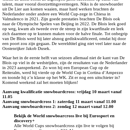
talent, maar vooral doorzettingsvermogen. Niks is de snowboarder
uit De Lier aan komen waaien, maar hard werken brachten de
Nederlander onder andere een World Cup-zege in Chiesa in
Valmalenco in 2021. Zijn goede prestaties brachten De Blois ook
naar de Olympische Spelen van Beijing in 2022. De Blois leek goed
op weg, kwam als tweede over de streep in zijn kwartfinale en leek
zich daarmee op te kunnen maken voor de halve finale. Tot onbegrip
van De Blois werd hij later alsnog gediskwalificeerd, omdat hij door
een poort zou zijn gegaan. De wereldtitel ging niet veel later naar de
Oostenrijker Jakob Dusek.
Waar het in de eerste helft van seizoen allemaal niet de kant van De
Blois op viel in de wedstrijden, zijn de resultaten van de Nederlander
in 2023 aansprekend. Zo won hij een European Cup op de
Reiteralm, werd hij vierde op de World Cup in Cortina d’Ampezzo
en toonde hij z’n klasse op het WK. Zit er nog een uitschieter in?
Komend weekend zal het moeten blijken!
Aanvang kwalificatie snowboardcross: vrijdag 10 maart vanaf
11.05
Aanvang snowboardcross 1: zaterdag 11 maart vanaf 11.00
Aanvang snowboardcross 2: zondag 12 maart vanaf 12.00
Bekijk de World snowboarcross live bij Eurosport en
discovery+
Alle World Cups snowboardcross zijn live te volgen bij