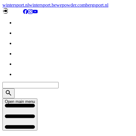
wintersport.nl
wintersport.be
wepowder.com
bergsport.nl
Open main menu