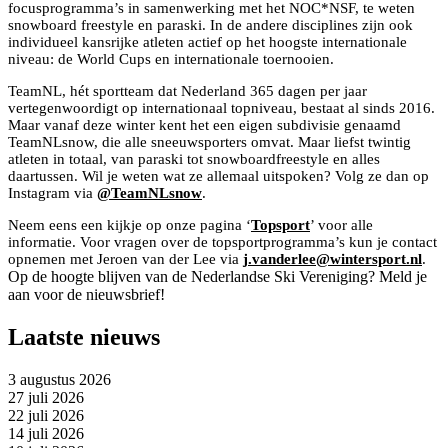
focusprogramma’s in samenwerking met het NOC*NSF, te weten
snowboard freestyle en paraski. In de andere disciplines zijn ook
individueel kansrijke atleten actief op het hoogste internationale
niveau: de World Cups en internationale toernooien.
TeamNL, hét sportteam dat Nederland 365 dagen per jaar
vertegenwoordigt op internationaal topniveau, bestaat al sinds 2016.
Maar vanaf deze winter kent het een eigen subdivisie genaamd
TeamNLsnow, die alle sneeuwsporters omvat. Maar liefst twintig
atleten in totaal, van paraski tot snowboardfreestyle en alles
daartussen. Wil je weten wat ze allemaal uitspoken? Volg ze dan op
Instagram via
@TeamNLsnow
.
Neem eens een kijkje op onze pagina ‘
Topsport
’ voor alle
informatie. Voor vragen over de topsportprogramma’s kun je contact
opnemen met Jeroen van der Lee via
j.vanderlee@wintersport.nl
.
Op de hoogte blijven van de Nederlandse Ski Vereniging? Meld je
aan voor de nieuwsbrief!
Laatste nieuws
3 augustus 2026
27 juli 2026
22 juli 2026
14 juli 2026