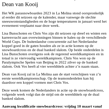
Dean van Kooij
Het WK parasnowboarden 2023 in La Molina stond oorspronkelijk
al eerder dit seizoen op de kalender, maar vanwege de slechte
sneeuwomstandigheden en de hoge temperaturen in januari werd het
evenement verplaatst naar deze week.
Lisa Bunschoten en Chris Vos zijn dit seizoen op dreef en wisten een
karrenvracht aan overwinningen binnen te halen op de verschillende
World Cups. De buitenlandse concurrentie zal het Nederlandse
koppel goed in de gaten houden als ze in actie komen op de
snowboardcross en de dual banked slalom. Op beide onderdelen is
Lisa Bunschoten overigens ook de regerend wereldkampioen en in
totaal is ze viervoudig wereldkampioen. Chris Vos won op de
Paralympische Spelen van Beijing in 2022 zilver op de banked
slalom. Ook Vos heeft al vier wereldtitels achter z’n naam staan.
Dean van Kooij zal in La Molina aan de start verschijnen van z’n
eerste wereldkampioenschap. Op de teamonderdelen kan hij
daardoor een koppel vormen met Chris Vos.
Deze week komen de Nederlanders in actie op de snowboardcross,
volgende week volgt dan de strijd om de wereldtitels op de dual
banked slalom.
Aanvang kwalificatie snowboardcross: vrijdag 10 maart vanaf