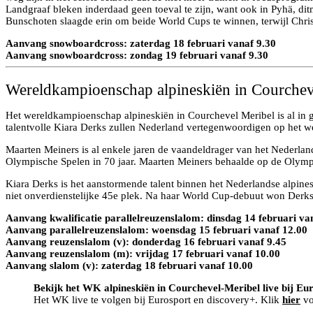
Landgraaf bleken inderdaad geen toeval te zijn, want ook in Pyhä, d
Bunschoten slaagde erin om beide World Cups te winnen, terwijl Chris
Aanvang snowboardcross: zaterdag 18 februari vanaf 9.30
Aanvang snowboardcross: zondag 19 februari vanaf 9.30
Wereldkampioenschap alpineskiën in Courchev
Het wereldkampioenschap alpineskiën in Courchevel Meribel is al in 
talentvolle Kiara Derks zullen Nederland vertegenwoordigen op het w
Maarten Meiners is al enkele jaren de vaandeldrager van het Nederla
Olympische Spelen in 70 jaar. Maarten Meiners behaalde op de Olymp
Kiara Derks is het aanstormende talent binnen het Nederlandse alpin
niet onverdienstelijke 45e plek. Na haar World Cup-debuut won Derks
Aanvang kwalificatie parallelreuzenslalom: dinsdag 14 februari va
Aanvang parallelreuzenslalom: woensdag 15 februari vanaf 12.00
Aanvang reuzenslalom (v): donderdag 16 februari vanaf 9.45
Aanvang reuzenslalom (m): vrijdag 17 februari vanaf 10.00
Aanvang slalom (v): zaterdag 18 februari vanaf 10.00
Bekijk het WK alpineskiën in Courchevel-Meribel live bij Eu
Het WK live te volgen bij Eurosport en discovery+. Klik
hier
vo