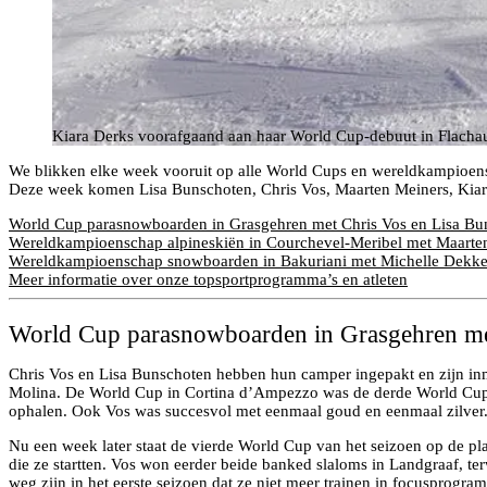
Kiara Derks voorafgaand aan haar World Cup-debuut in Flacha
We blikken elke week vooruit op alle World Cups en wereldkampioensc
Deze week komen Lisa Bunschoten, Chris Vos, Maarten Meiners, Kiara
World Cup parasnowboarden in Grasgehren met Chris Vos en Lisa Bu
Wereldkampioenschap alpineskiën in Courchevel-Meribel met Maarte
Wereldkampioenschap snowboarden in Bakuriani met Michelle Dekke
Meer informatie over onze topsportprogramma’s en atleten
World Cup parasnowboarden in Grasgehren me
Chris Vos en Lisa Bunschoten hebben hun camper ingepakt en zijn in
Molina. De World Cup in Cortina d’Ampezzo was de derde World Cup v
ophalen. Ook Vos was succesvol met eenmaal goud en eenmaal zilver
Nu een week later staat de vierde World Cup van het seizoen op de p
die ze startten. Vos won eerder beide banked slaloms in Landgraaf, te
weg zijn in het eerste seizoen dat ze niet meer trainen in focusprog