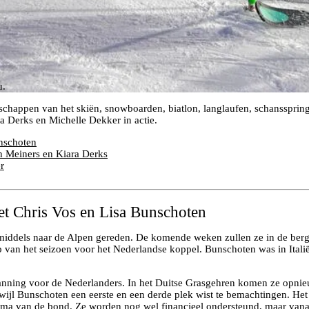
u.
happen van het skiën, snowboarden, biatlon, langlaufen, schansspring
 Derks en Michelle Dekker in actie.
nschoten
n Meiners en Kiara Derks
r
t Chris Vos en Lisa Bunschoten
middels naar de Alpen gereden. De komende weken zullen ze in de ber
an het seizoen voor het Nederlandse koppel. Bunschoten was in Italië
.
lanning voor de Nederlanders. In het Duitse Grasgehren komen ze opnieu
rwijl Bunschoten een eerste en een derde plek wist te bemachtingen. Het
ramma van de bond. Ze worden nog wel financieel ondersteund, maar vanaf