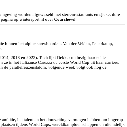
e omgeving worden afgewisseld met sterrenrestaurants en sjieke, dure
e pagina op
wintersport.nl
over
Courchevel
.
ctie binnen het alpine snowboarden. Van der Velden, Peperkamp,
.
2014, 2018 en 2022). Toch lijkt Dekker nu bezig haar echte
e in het Italiaanse Carezza de eerste World Cup uit haar carrière.
n de parallelreuzenslalom, volgende week volgt ook nog de
de ambitie, het talent en het doorzettingsvermogen hebben om hogerop
mplaatsen tijdens World Cups, wereldkampioenschappen en uiteindelijk