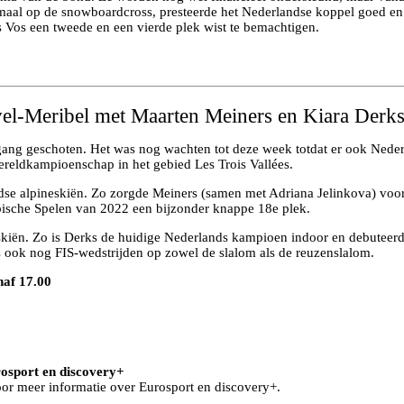
itmaal op de snowboardcross, presteerde het Nederlandse koppel goed e
 Vos een tweede en een vierde plek wist te bemachtigen.
el-Meribel met Maarten Meiners en Kiara Derk
gang geschoten. Het was nog wachten tot deze week totdat er ook Nederl
ereldkampioenschap in het gebied Les Trois Vallées.
ndse alpineskiën. Zo zorgde Meiners (samen met Adriana Jelinkova) voo
ische Spelen van 2022 een bijzonder knappe 18e plek.
eskiën. Zo is Derks de huidige Nederlands kampioen indoor en debuteer
 ook nog FIS-wedstrijden op zowel de slalom als de reuzenslalom.
naf 17.00
rosport en discovery+
or meer informatie over Eurosport en discovery+.