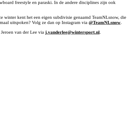
rd freestyle en paraski. In de andere disciplines zijn ook
eze winter kent het een eigen subdivisie genaamd TeamNLsnow, die
allemaal uitspoken? Volg ze dan op Instagram via
@TeamNLsnow
.
 Jeroen van der Lee via
j.vanderlee@wintersport.nl
.