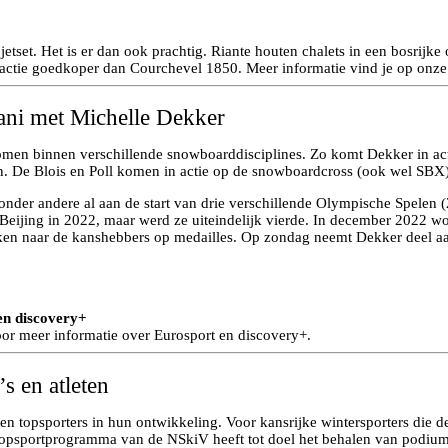
etset. Het is er dan ook prachtig. Riante houten chalets in een bosrijk
ractie goedkoper dan Courchevel 1850. Meer informatie vind je op onz
ni met Michelle Dekker
 komen binnen verschillende snowboarddisciplines. Zo komt Dekker in a
n. De Blois en Poll komen in actie op de snowboardcross (ook wel SBX)
der andere al aan de start van drie verschillende Olympische Spelen (
jing in 2022, maar werd ze uiteindelijk vierde. In december 2022 won z
ken naar de kanshebbers op medailles. Op zondag neemt Dekker deel aa
en discovery+
or meer informatie over Eurosport en discovery+.
s en atleten
en topsporters in hun ontwikkeling. Voor kansrijke wintersporters die 
lk topsportprogramma van de NSkiV heeft tot doel het behalen van podiu