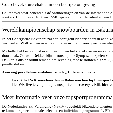
Courchevel: dure chalets in een bosrijke omgeving
Courchevel staat bekend als dé ontmoetingsplek van de internationale j
winkels. Courchevel 1650 en 1550 zijn wat minder decadent en een f
Wereldkampioenschap snowboarden in Bakuria
In het Georgische Bakuriani zal een contigent Nederlanders in actie
Vermaat en Wolf komen in actie op de snowboard freestyle-onderdele
Michelle Dekker loopt al even mee binnen het snowboarden en stond on
doorbraak. Zo won Dekker bijna brons op de Olympische Spelen van Bei
Dekker is dus absoluut iemand om rekening mee te houden als we kij
parallelslalom.
Aanvang parallelreuzenslalom: zondag 19 februari vanaf 8.30
Bekijk het WK snowboarden in Bakuriani live bij Eurosport 
Het WK live te volgen bij Eurosport en discovery+. Klik
hier
vo
Meer informatie over onze topsportprogramma’
De Nederlandse Ski Vereniging (NSkiV) begeleidt bijzondere talenten 
te komen, zijn er nationale selecties en individuele programma’s. E