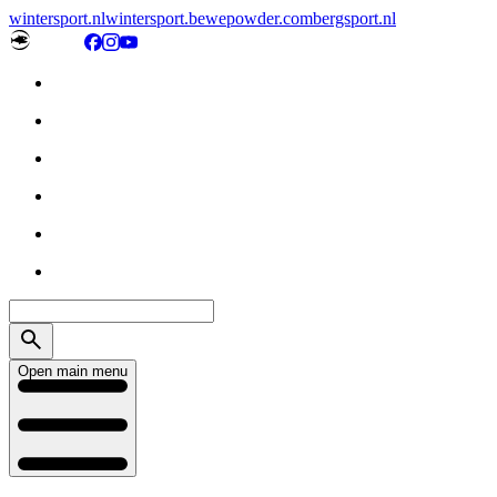
wintersport.nl
wintersport.be
wepowder.com
bergsport.nl
Open main menu