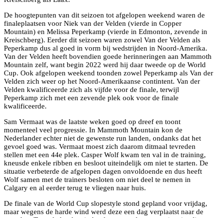
De hoogtepunten van dit seizoen tot afgelopen weekend waren de
finaleplaatsen voor Niek van der Velden (vierde in Copper
Mountain) en Melissa Peperkamp (vierde in Edmonton, zevende in
Kreischberg). Eerder dit seizoen waren zowel Van der Velden als
Peperkamp dus al goed in vorm bij wedstrijden in Noord-Amerika.
Van der Velden heeft bovendien goede herinneringen aan Mammoth
Mountain zelf, want begin 2022 werd hij daar tweede op de World
Cup. Ook afgelopen weekend toonden zowel Peperkamp als Van der
Velden zich weer op het Noord-Amerikaanse contintent. Van der
Velden kwalificeerde zich als vijfde voor de finale, terwijl
Peperkamp zich met een zevende plek ook voor de finale
kwalificeerde.
Sam Vermaat was de laatste weken goed op dreef en toont
momenteel veel progressie. In Mammoth Mountain kon de
Nederlander echter niet de gewenste run landen, ondanks dat het
gevoel goed was. Vermaat moest zich daarom ditmaal tevreden
stellen met een 44e plek. Casper Wolf kwam ten val in de training,
kneusde enkele ribben en besloot uiteindelijk om niet te starten. De
situatie verbeterde de afgelopen dagen onvoldoende en dus heeft
Wolf samen met de trainers besloten om niet deel te nemen in
Calgary en al eerder terug te vliegen naar huis.
De finale van de World Cup slopestyle stond gepland voor vrijdag,
maar wegens de harde wind werd deze een dag verplaatst naar de