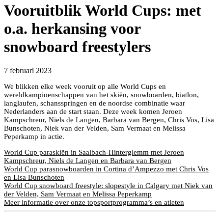
Vooruitblik World Cups: met
o.a. herkansing voor
snowboard freestylers
7 februari 2023
We blikken elke week vooruit op alle World Cups en
wereldkampioenschappen van het skiën, snowboarden, biatlon,
langlaufen, schansspringen en de noordse combinatie waar
Nederlanders aan de start staan. Deze week komen Jeroen
Kampschreur, Niels de Langen, Barbara van Bergen, Chris Vos, Lisa
Bunschoten, Niek van der Velden, Sam Vermaat en Melissa
Peperkamp in actie.
World Cup paraskiën in Saalbach-Hinterglemm met Jeroen
Kampschreur, Niels de Langen en Barbara van Bergen
World Cup parasnowboarden in Cortina d’Ampezzo met Chris Vos
en Lisa Bunschoten
World Cup snowboard freestyle: slopestyle in Calgary met Niek van
der Velden, Sam Vermaat en Melissa Peperkamp
Meer informatie over onze topsportprogramma’s en atleten