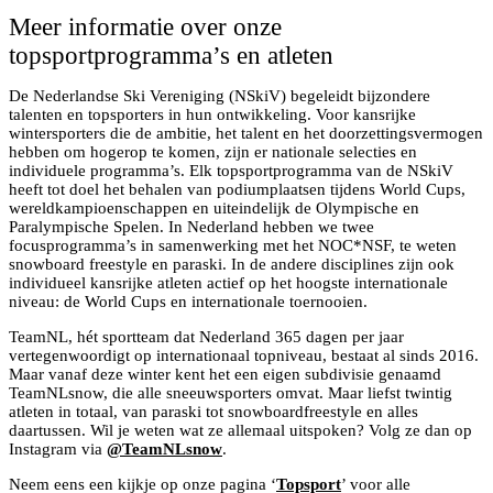
Meer informatie over onze
topsportprogramma’s en atleten
De Nederlandse Ski Vereniging (NSkiV) begeleidt bijzondere
talenten en topsporters in hun ontwikkeling. Voor kansrijke
wintersporters die de ambitie, het talent en het doorzettingsvermogen
hebben om hogerop te komen, zijn er nationale selecties en
individuele programma’s. Elk topsportprogramma van de NSkiV
heeft tot doel het behalen van podiumplaatsen tijdens World Cups,
wereldkampioenschappen en uiteindelijk de Olympische en
Paralympische Spelen. In Nederland hebben we twee
focusprogramma’s in samenwerking met het NOC*NSF, te weten
snowboard freestyle en paraski. In de andere disciplines zijn ook
individueel kansrijke atleten actief op het hoogste internationale
niveau: de World Cups en internationale toernooien.
TeamNL, hét sportteam dat Nederland 365 dagen per jaar
vertegenwoordigt op internationaal topniveau, bestaat al sinds 2016.
Maar vanaf deze winter kent het een eigen subdivisie genaamd
TeamNLsnow, die alle sneeuwsporters omvat. Maar liefst twintig
atleten in totaal, van paraski tot snowboardfreestyle en alles
daartussen. Wil je weten wat ze allemaal uitspoken? Volg ze dan op
Instagram via
@TeamNLsnow
.
Neem eens een kijkje op onze pagina ‘
Topsport
’ voor alle