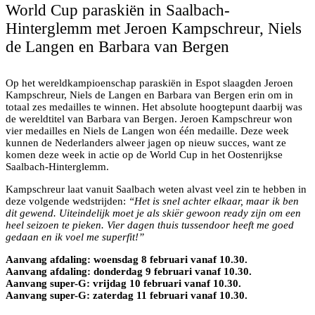
World Cup paraskiën in Saalbach-
Hinterglemm met Jeroen Kampschreur, Niels
de Langen en Barbara van Bergen
Barbara van Bergen tijdens het WK in Espot. Beeld:
Toni Grases / Photoset Es.
Op het wereldkampioenschap paraskiën in Espot slaagden Jeroen
Kampschreur, Niels de Langen en Barbara van Bergen erin om in
totaal zes medailles te winnen. Het absolute hoogtepunt daarbij was
de wereldtitel van Barbara van Bergen. Jeroen Kampschreur won
vier medailles en Niels de Langen won één medaille. Deze week
kunnen de Nederlanders alweer jagen op nieuw succes, want ze
komen deze week in actie op de World Cup in het Oostenrijkse
Saalbach-Hinterglemm.
Kampschreur laat vanuit Saalbach weten alvast veel zin te hebben in
deze volgende wedstrijden:
“Het is snel achter elkaar, maar ik ben
dit gewend. Uiteindelijk moet je als skiër gewoon ready zijn om een
heel seizoen te pieken. Vier dagen thuis tussendoor heeft me goed
gedaan en ik voel me superfit!”
Aanvang afdaling: woensdag 8 februari vanaf 10.30.
Aanvang afdaling: donderdag 9 februari vanaf 10.30.
Aanvang super-G: vrijdag 10 februari vanaf 10.30.
Aanvang super-G: zaterdag 11 februari vanaf 10.30.