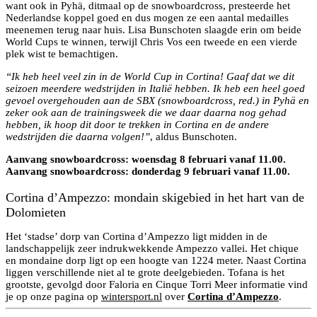
want ook in Pyhä, ditmaal op de snowboardcross, presteerde het
Nederlandse koppel goed en dus mogen ze een aantal medailles
meenemen terug naar huis. Lisa Bunschoten slaagde erin om beide
World Cups te winnen, terwijl Chris Vos een tweede en een vierde
plek wist te bemachtigen.
“Ik heb heel veel zin in de World Cup in Cortina! Gaaf dat we dit
seizoen meerdere wedstrijden in Italië hebben. Ik heb een heel goed
gevoel overgehouden aan de SBX (snowboardcross, red.) in Pyhä en
zeker ook aan de trainingsweek die we daar daarna nog gehad
hebben, ik hoop dit door te trekken in Cortina en de andere
wedstrijden die daarna volgen!”
, aldus Bunschoten.
Aanvang snowboardcross: woensdag 8 februari vanaf 11.00.
Aanvang snowboardcross: donderdag 9 februari vanaf 11.00.
Cortina d’Ampezzo: mondain skigebied in het hart van de
Dolomieten
Het ‘stadse’ dorp van Cortina d’Ampezzo ligt midden in de
landschappelijk zeer indrukwekkende Ampezzo vallei. Het chique
en mondaine dorp ligt op een hoogte van 1224 meter. Naast Cortina
liggen verschillende niet al te grote deelgebieden. Tofana is het
grootste, gevolgd door Faloria en Cinque Torri Meer informatie vind
je op onze pagina op
wintersport.nl
over
Cortina d’Ampezzo
.