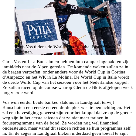
Chris Vos tijdens de World Cup in Pyhä. Beeld: Simo
Vilhunen.
Chris Vos en Lisa Bunschoten hebben hun camper ingepakt en zijn
inmiddels naar de Alpen gereden. De komende weken zullen ze in
de bergen vertoefen, onder andere voor de World Cup in Cortina
d’Ampezzo en het WK in La Molina. De World Cup in Italië wordt
de derde World Cup van het seizoen voor het Nederlandse koppel.
Ze zullen racen op de course waarop Glenn de Blois afgelopen week
nog vierde werd.
Vos won eerder beide banked slaloms in Landgraaf, terwijl
Bunschoten een eerste en een derde plek wist te bemachtingen. Het
zal een bevestiging geweest zijn voor het koppel dat ze op de goede
weg zijn in het eerste seizoen dat ze niet meer trainen in
focusprogramma van de bond. Ze worden nog wel financieel
ondersteund, maar vanaf dit seizoen richten ze hun programma zelf
in. En de zeges in Landgraaf bleken inderdaad geen toeval te zijn,