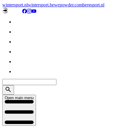
wintersport.nl
wintersport.be
wepowder.com
bergsport.nl
Open main menu