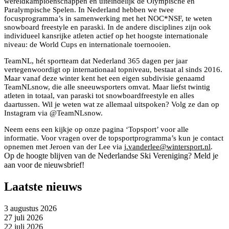
wereldkampioenschappen en uiteindelijk de Olympische en
Paralympische Spelen. In Nederland hebben we twee
focusprogramma’s in samenwerking met het NOC*NSF, te weten
snowboard freestyle en paraski. In de andere disciplines zijn ook
individueel kansrijke atleten actief op het hoogste internationale
niveau: de World Cups en internationale toernooien.
TeamNL, hét sportteam dat Nederland 365 dagen per jaar
vertegenwoordigt op internationaal topniveau, bestaat al sinds 2016.
Maar vanaf deze winter kent het een eigen subdivisie genaamd
TeamNLsnow, die alle sneeuwsporters omvat. Maar liefst twintig
atleten in totaal, van paraski tot snowboardfreestyle en alles
daartussen. Wil je weten wat ze allemaal uitspoken? Volg ze dan op
Instagram via @TeamNLsnow.
Neem eens een kijkje op onze pagina ‘Topsport’ voor alle
informatie. Voor vragen over de topsportprogramma’s kun je contact
opnemen met Jeroen van der Lee via
j.vanderlee@wintersport.nl
.
Op de hoogte blijven van de Nederlandse Ski Vereniging? Meld je
aan voor de nieuwsbrief!
Laatste nieuws
3 augustus 2026
27 juli 2026
22 juli 2026