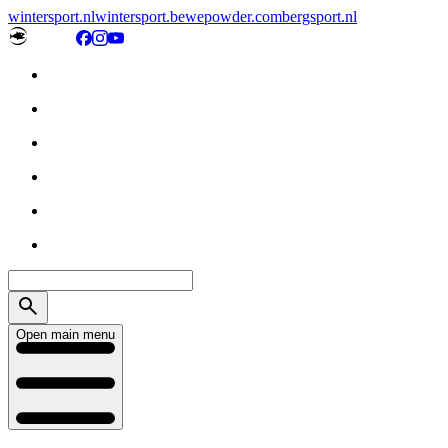
wintersport.nl
wintersport.be
wepowder.com
bergsport.nl
Open main menu