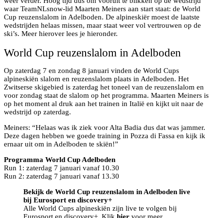
weer verder. Hoog tijd dus om vooruit te blikken op de wedstrijd
waar TeamNLsnow-lid Maarten Meiners aan start staat: de World
Cup reuzenslalom in Adelboden. De alpineskiër moest de laatste
wedstrijden helaas missen, maar staat weer vol vertrouwen op de
ski’s. Meer hierover lees je hieronder.
World Cup reuzenslalom in Adelboden
Op zaterdag 7 en zondag 8 januari vinden de World Cups
alpineskiën slalom en reuzenslalom plaats in Adelboden. Het
Zwitserse skigebied is zaterdag het toneel van de reuzenslalom en
voor zondag staat de slalom op het programma. Maarten Meiners is
op het moment al druk aan het trainen in Italië en kijkt uit naar de
wedstrijd op zaterdag.
Meiners: “Helaas was ik ziek voor Alta Badia dus dat was jammer.
Deze dagen hebben we goede training in Pozza di Fassa en kijk ik
ernaar uit om in Adelboden te skiën!”
Programma World Cup Adelboden
Run 1: zaterdag 7 januari vanaf 10.30
Run 2: zaterdag 7 januari vanaf 13.30
Bekijk de World Cup reuzenslalom in Adelboden live
bij Eurosport en discovery+
Alle World Cups alpineskiën zijn live te volgen bij
Eurosport en discovery+. Klik
hier
voor meer