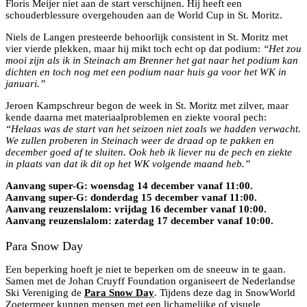
Floris Meijer niet aan de start verschijnen. Hij heeft een
schouderblessure overgehouden aan de World Cup in St. Moritz.
Niels de Langen presteerde behoorlijk consistent in St. Moritz met
vier vierde plekken, maar hij mikt toch echt op dat podium:
“Het zou
mooi zijn als ik in Steinach am Brenner het gat naar het podium kan
dichten en toch nog met een podium naar huis ga voor het WK in
januari.”
Jeroen Kampschreur begon de week in St. Moritz met zilver, maar
kende daarna met materiaalproblemen en ziekte vooral pech:
“Helaas was de start van het seizoen niet zoals we hadden verwacht.
We zullen proberen in Steinach weer de draad op te pakken en
december goed af te sluiten. Ook heb ik liever nu de pech en ziekte
in plaats van dat ik dit op het WK volgende maand heb.”
Aanvang super-G: woensdag 14 december vanaf 11:00.
Aanvang super-G: donderdag 15 december vanaf 11:00.
Aanvang reuzenslalom: vrijdag 16 december vanaf 10:00.
Aanvang reuzenslalom: zaterdag 17 december vanaf 10:00.
Para Snow Day
Een beperking hoeft je niet te beperken om de sneeuw in te gaan.
Samen met de Johan Cruyff Foundation organiseert de Nederlandse
Ski Vereniging de
Para Snow Day
. Tijdens deze dag in SnowWorld
Zoetermeer kunnen mensen met een lichamelijke of visuele