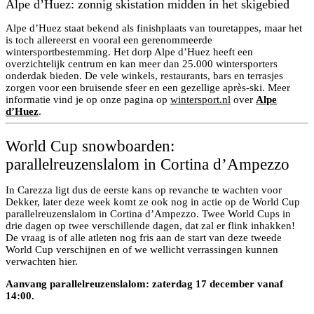
Alpe d’Huez: zonnig skistation midden in het skigebied
Alpe d’Huez staat bekend als finishplaats van touretappes, maar het
is toch allereerst en vooral een gerenommeerde
wintersportbestemming. Het dorp Alpe d’Huez heeft een
overzichtelijk centrum en kan meer dan 25.000 wintersporters
onderdak bieden. De vele winkels, restaurants, bars en terrasjes
zorgen voor een bruisende sfeer en een gezellige après-ski. Meer
informatie vind je op onze pagina op
wintersport.nl
over
Alpe
d’Huez
.
World Cup snowboarden:
parallelreuzenslalom in Cortina d’Ampezzo
In Carezza ligt dus de eerste kans op revanche te wachten voor
Dekker, later deze week komt ze ook nog in actie op de World Cup
parallelreuzenslalom in Cortina d’Ampezzo. Twee World Cups in
drie dagen op twee verschillende dagen, dat zal er flink inhakken!
De vraag is of alle atleten nog fris aan de start van deze tweede
World Cup verschijnen en of we wellicht verrassingen kunnen
verwachten hier.
Aanvang parallelreuzenslalom: zaterdag 17 december vanaf
14:00.