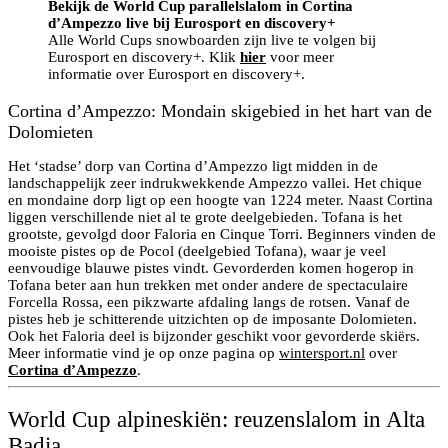
Bekijk de World Cup parallelslalom in Cortina
d’Ampezzo live bij Eurosport en discovery+
Alle World Cups snowboarden zijn live te volgen bij
Eurosport en discovery+. Klik
hier
voor meer
informatie over Eurosport en discovery+.
Cortina d’Ampezzo: Mondain skigebied in het hart van de
Dolomieten
Het ‘stadse’ dorp van Cortina d’Ampezzo ligt midden in de
landschappelijk zeer indrukwekkende Ampezzo vallei. Het chique
en mondaine dorp ligt op een hoogte van 1224 meter. Naast Cortina
liggen verschillende niet al te grote deelgebieden. Tofana is het
grootste, gevolgd door Faloria en Cinque Torri. Beginners vinden de
mooiste pistes op de Pocol (deelgebied Tofana), waar je veel
eenvoudige blauwe pistes vindt. Gevorderden komen hogerop in
Tofana beter aan hun trekken met onder andere de spectaculaire
Forcella Rossa, een pikzwarte afdaling langs de rotsen. Vanaf de
pistes heb je schitterende uitzichten op de imposante Dolomieten.
Ook het Faloria deel is bijzonder geschikt voor gevorderde skiërs.
Meer informatie vind je op onze pagina op
wintersport.nl
over
Cortina d’Ampezzo
.
World Cup alpineskiën: reuzenslalom in Alta
Badia