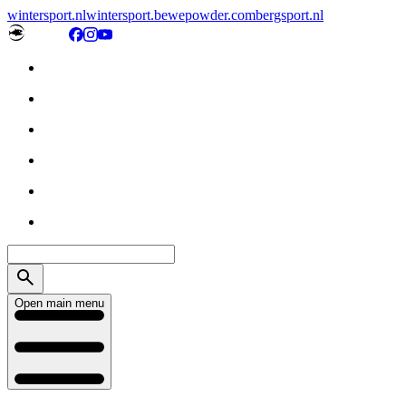
wintersport.nl
wintersport.be
wepowder.com
bergsport.nl
Open main menu