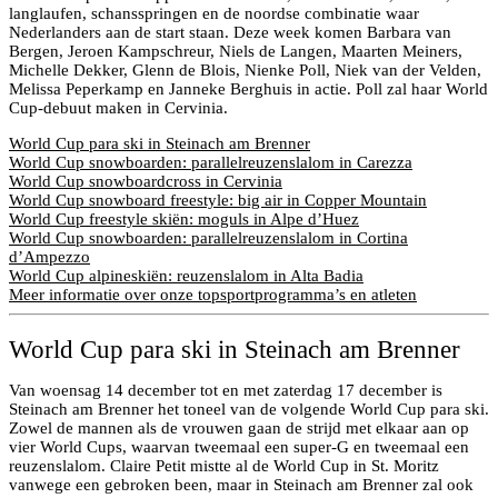
langlaufen, schansspringen en de noordse combinatie waar
Nederlanders aan de start staan. Deze week komen Barbara van
Bergen, Jeroen Kampschreur, Niels de Langen, Maarten Meiners,
Michelle Dekker, Glenn de Blois, Nienke Poll, Niek van der Velden,
Melissa Peperkamp en Janneke Berghuis in actie. Poll zal haar World
Cup-debuut maken in Cervinia.
World Cup para ski in Steinach am Brenner
World Cup snowboarden: parallelreuzenslalom in Carezza
World Cup snowboardcross in Cervinia
World Cup snowboard freestyle: big air in Copper Mountain
World Cup freestyle skiën: moguls in Alpe d’Huez
World Cup snowboarden: parallelreuzenslalom in Cortina
d’Ampezzo
World Cup alpineskiën: reuzenslalom in Alta Badia
Meer informatie over onze topsportprogramma’s en atleten
World Cup para ski in Steinach am Brenner
Van woensag 14 december tot en met zaterdag 17 december is
Steinach am Brenner het toneel van de volgende World Cup para ski.
Zowel de mannen als de vrouwen gaan de strijd met elkaar aan op
vier World Cups, waarvan tweemaal een super-G en tweemaal een
reuzenslalom. Claire Petit mistte al de World Cup in St. Moritz
vanwege een gebroken been, maar in Steinach am Brenner zal ook