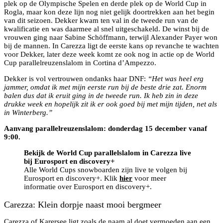
plek op de Olympische Spelen en derde plek op de World Cup in
Rogla, maar kon deze lijn nog niet gelijk doortrekken aan het begin
van dit seizoen. Dekker kwam ten val in de tweede run van de
kwalificatie en was daarmee al snel uitgeschakeld. De winst bij de
vrouwen ging naar Sabine Schöffmann, terwijl Alexander Payer won
bij de mannen. In Carezza ligt de eerste kans op revanche te wachten
voor Dekker, later deze week komt ze ook nog in actie op de World
Cup parallelreuzenslalom in Cortina d’Ampezzo.
Dekker is vol vertrouwen ondanks haar DNF:
“Het was heel erg
jammer, omdat ik met mijn eerste run bij de beste drie zat. Enorm
balen dus dat ik eruit ging in de tweede run. Ik heb zin in deze
drukke week en hopelijk zit ik er ook goed bij met mijn tijden, net als
in Winterberg.”
Aanvang parallelreuzenslalom: donderdag 15 december vanaf
9:00.
Bekijk de World Cup parallelslalom in Carezza live
bij Eurosport en discovery+
Alle World Cups snowboarden zijn live te volgen bij
Eurosport en discovery+. Klik
hier
voor meer
informatie over Eurosport en discovery+.
Carezza: Klein dorpje naast mooi bergmeer
Carezza of Karersee ligt zoals de naam al doet vermoeden aan een