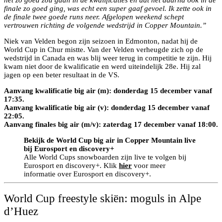
het zo goed zou gaan in de kwalificaties en dat het daarna ook in de
finale zo goed ging, was echt een super gaaf gevoel. Ik zette ook in
de finale twee goede runs neer. Afgelopen weekend schept
vertrouwen richting de volgende wedstrijd in Copper Mountain.”
Niek van Velden begon zijn seizoen in Edmonton, nadat hij de
World Cup in Chur mistte. Van der Velden verheugde zich op de
wedstrijd in Canada en was blij weer terug in competitie te zijn. Hij
kwam niet door de kwalificatie en werd uiteindelijk 28e. Hij zal
jagen op een beter resultaat in de VS.
Aanvang kwalificatie big air (m): donderdag 15 december vanaf
17:35.
Aanvang kwalificatie big air (v): donderdag 15 december vanaf
22:05.
Aanvang finales big air (m/v): zaterdag 17 december vanaf 18:00.
Bekijk de World Cup big air in Copper Mountain live
bij Eurosport en discovery+
Alle World Cups snowboarden zijn live te volgen bij
Eurosport en discovery+. Klik
hier
voor meer
informatie over Eurosport en discovery+.
World Cup freestyle skiën: moguls in Alpe
d’Huez