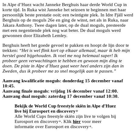
In Alpe d’Huez wacht Janneke Berghuis haar derde World Cup in
korte tijd. In Ruka wist Janneke het seizoen te beginnen met haar
persoonlijk beste prestatie ooit; een twintigste plek. In Idre Fjäll werd
Berghuis op de moguls 26e en ging de winst, net als in Ruka, naar
Jakara Anthony. Twee dagen later, op de dual moguls, presteerde
met een negentiende plek nog wat beter. De dual moguls werd
gewonnen door Elizabeth Lemley.
Berghuis heeft het goede gevoel te pakken en hoopt de lijn door te
trekken:
“Het is wel flink kort op elkaar allemaal, maar ik heb mijn
herstel goed bijgehouden. Ik voel me nog helemaal super! Ik
probeer geen verwachtingen te hebben en gewoon mijn ding te
doen. De piste in Alpe d’Huez gaat weer heel anders zijn dan in
Zweden, dus ik probeer me zo snel mogelijk aan te passen.”
Aanvang kwalificatie moguls: donderdag 15 december vanaf
10:45.
Aanvang finale moguls: vrijdag 16 december vanaf 12:00.
Aanvang dual moguls: zaterdag 17 december vanaf 10:30.
Bekijk de World Cup freestyle skiën in Alpe d’Huez
live bij Eurosport en discovery+
Alle World Cups freestyle skiën zijn live te volgen bij
Eurosport en discovery+. Klik
hier
voor meer
informatie over Eurosport en discovery+.