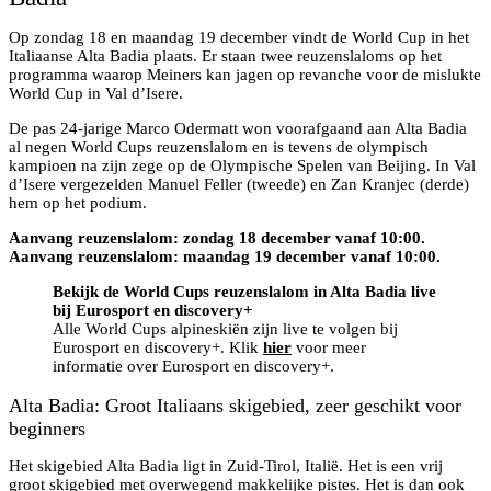
Op zondag 18 en maandag 19 december vindt de World Cup in het
Italiaanse Alta Badia plaats. Er staan twee reuzenslaloms op het
programma waarop Meiners kan jagen op revanche voor de mislukte
World Cup in Val d’Isere.
De pas 24-jarige Marco Odermatt won voorafgaand aan Alta Badia
al negen World Cups reuzenslalom en is tevens de olympisch
kampioen na zijn zege op de Olympische Spelen van Beijing. In Val
d’Isere vergezelden Manuel Feller (tweede) en Zan Kranjec (derde)
hem op het podium.
Aanvang reuzenslalom: zondag 18 december vanaf 10:00.
Aanvang reuzenslalom: maandag 19 december vanaf 10:00.
Bekijk de World Cups reuzenslalom in Alta Badia live
bij Eurosport en discovery+
Alle World Cups alpineskiën zijn live te volgen bij
Eurosport en discovery+. Klik
hier
voor meer
informatie over Eurosport en discovery+.
Alta Badia: Groot Italiaans skigebied, zeer geschikt voor
beginners
Het skigebied Alta Badia ligt in Zuid-Tirol, Italië. Het is een vrij
groot skigebied met overwegend makkelijke pistes. Het is dan ook