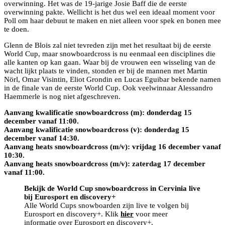
overwinning. Het was de 19-jarige Josie Baff die de eerste
overwinning pakte. Wellicht is het dus wel een ideaal moment voor
Poll om haar debuut te maken en niet alleen voor spek en bonen mee
te doen.
Glenn de Blois zal niet tevreden zijn met het resultaat bij de eerste
World Cup, maar snowboardcross is nu eenmaal een disciplines die
alle kanten op kan gaan. Waar bij de vrouwen een wisseling van de
wacht lijkt plaats te vinden, stonden er bij de mannen met Martin
Nörl, Omar Visintin, Eliot Grondin en Lucas Eguibar bekende namen
in de finale van de eerste World Cup. Ook veelwinnaar Alessandro
Haemmerle is nog niet afgeschreven.
Aanvang kwalificatie snowboardcross (m): donderdag 15
december vanaf 11:00.
Aanvang kwalificatie snowboardcross (v): donderdag 15
december vanaf 14:30.
Aanvang heats snowboardcross (m/v): vrijdag 16 december vanaf
10:30.
Aanvang heats snowboardcross (m/v): zaterdag 17 december
vanaf 11:00.
Bekijk de World Cup snowboardcross in Cervinia live
bij Eurosport en discovery+
Alle World Cups snowboarden zijn live te volgen bij
Eurosport en discovery+. Klik
hier
voor meer
informatie over Eurosport en discovery+.