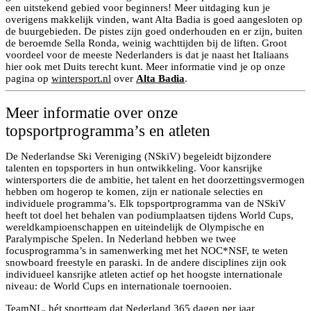
een uitstekend gebied voor beginners! Meer uitdaging kun je
overigens makkelijk vinden, want Alta Badia is goed aangesloten op
de buurgebieden. De pistes zijn goed onderhouden en er zijn, buiten
de beroemde Sella Ronda, weinig wachttijden bij de liften. Groot
voordeel voor de meeste Nederlanders is dat je naast het Italiaans
hier ook met Duits terecht kunt. Meer informatie vind je op onze
pagina op
wintersport.nl
over
Alta Badia
.
Meer informatie over onze
topsportprogramma’s en atleten
De Nederlandse Ski Vereniging (NSkiV) begeleidt bijzondere
talenten en topsporters in hun ontwikkeling. Voor kansrijke
wintersporters die de ambitie, het talent en het doorzettingsvermogen
hebben om hogerop te komen, zijn er nationale selecties en
individuele programma’s. Elk topsportprogramma van de NSkiV
heeft tot doel het behalen van podiumplaatsen tijdens World Cups,
wereldkampioenschappen en uiteindelijk de Olympische en
Paralympische Spelen. In Nederland hebben we twee
focusprogramma’s in samenwerking met het NOC*NSF, te weten
snowboard freestyle en paraski. In de andere disciplines zijn ook
individueel kansrijke atleten actief op het hoogste internationale
niveau: de World Cups en internationale toernooien.
TeamNL, hét sportteam dat Nederland 365 dagen per jaar