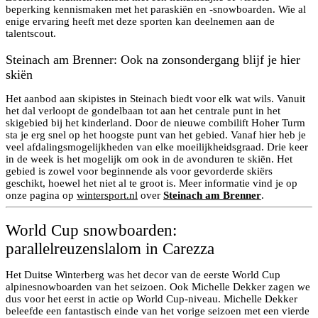
beperking kennismaken met het paraskiën en -snowboarden. Wie al
enige ervaring heeft met deze sporten kan deelnemen aan de
talentscout.
Steinach am Brenner: Ook na zonsondergang blijf je hier
skiën
Het aanbod aan skipistes in Steinach biedt voor elk wat wils. Vanuit
het dal verloopt de gondelbaan tot aan het centrale punt in het
skigebied bij het kinderland. Door de nieuwe combilift Hoher Turm
sta je erg snel op het hoogste punt van het gebied. Vanaf hier heb je
veel afdalingsmogelijkheden van elke moeilijkheidsgraad. Drie keer
in de week is het mogelijk om ook in de avonduren te skiën. Het
gebied is zowel voor beginnende als voor gevorderde skiërs
geschikt, hoewel het niet al te groot is. Meer informatie vind je op
onze pagina op
wintersport.nl
over
Steinach am Brenner
.
World Cup snowboarden:
parallelreuzenslalom in Carezza
Het Duitse Winterberg was het decor van de eerste World Cup
alpinesnowboarden van het seizoen. Ook Michelle Dekker zagen we
dus voor het eerst in actie op World Cup-niveau. Michelle Dekker
beleefde een fantastisch einde van het vorige seizoen met een vierde