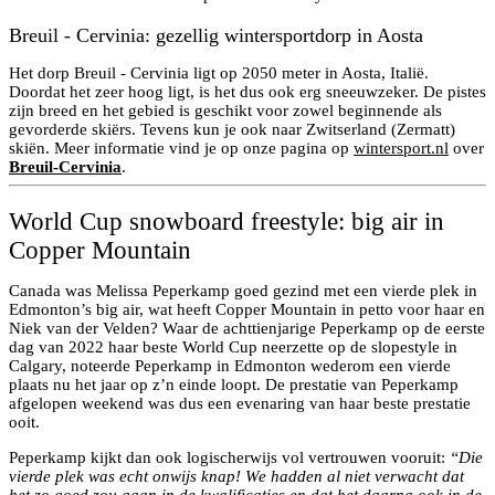
Breuil - Cervinia: gezellig wintersportdorp in Aosta
Het dorp Breuil - Cervinia ligt op 2050 meter in Aosta, Italië.
Doordat het zeer hoog ligt, is het dus ook erg sneeuwzeker. De pistes
zijn breed en het gebied is geschikt voor zowel beginnende als
gevorderde skiërs. Tevens kun je ook naar Zwitserland (Zermatt)
skiën. Meer informatie vind je op onze pagina op
wintersport.nl
over
Breuil-Cervinia
.
World Cup snowboard freestyle: big air in
Copper Mountain
Canada was Melissa Peperkamp goed gezind met een vierde plek in
Edmonton’s big air, wat heeft Copper Mountain in petto voor haar en
Niek van der Velden? Waar de achttienjarige Peperkamp op de eerste
dag van 2022 haar beste World Cup neerzette op de slopestyle in
Calgary, noteerde Peperkamp in Edmonton wederom een vierde
plaats nu het jaar op z’n einde loopt. De prestatie van Peperkamp
afgelopen weekend was dus een evenaring van haar beste prestatie
ooit.
Peperkamp kijkt dan ook logischerwijs vol vertrouwen vooruit:
“Die
vierde plek was echt onwijs knap! We hadden al niet verwacht dat