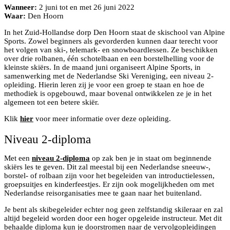
Wanneer:
2 juni tot en met 26 juni 2022
Waar:
Den Hoorn
In het Zuid-Hollandse dorp Den Hoorn staat de skischool van Alpine
Sports. Zowel beginners als gevorderden kunnen daar terecht voor
het volgen van ski-, telemark- en snowboardlessen. Ze beschikken
over drie rolbanen, één schotelbaan en een borstelhelling voor de
kleinste skiërs. In de maand juni organiseert Alpine Sports, in
samenwerking met de Nederlandse Ski Vereniging, een niveau 2-
opleiding. Hierin leren zij je voor een groep te staan en hoe de
methodiek is opgebouwd, maar bovenal ontwikkelen ze je in het
algemeen tot een betere skiër.
Klik
hier
voor meer informatie over deze opleiding.
Niveau 2-diploma
Met een
niveau 2-diploma
op zak ben je in staat om beginnende
skiërs les te geven. Dit zal meestal bij een Nederlandse sneeuw-,
borstel- of rolbaan zijn voor het begeleiden van introductielessen,
groepsuitjes en kinderfeestjes. Er zijn ook mogelijkheden om met
Nederlandse reisorganisaties mee te gaan naar het buitenland.
Je bent als skibegeleider echter nog geen zelfstandig skileraar en zal
altijd begeleid worden door een hoger opgeleide instructeur. Met dit
behaalde diploma kun je doorstromen naar de vervolgopleidingen