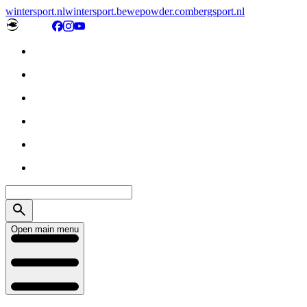
wintersport.nl
wintersport.be
wepowder.com
bergsport.nl
Open main menu