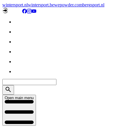
wintersport.nl
wintersport.be
wepowder.com
bergsport.nl
Open main menu