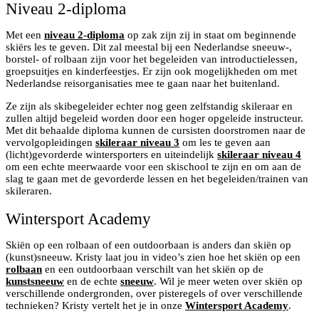
Niveau 2-diploma
Met een
niveau 2-diploma
op zak zijn zij in staat om beginnende
skiërs les te geven. Dit zal meestal bij een Nederlandse sneeuw-,
borstel- of rolbaan zijn voor het begeleiden van introductielessen,
groepsuitjes en kinderfeestjes. Er zijn ook mogelijkheden om met
Nederlandse reisorganisaties mee te gaan naar het buitenland.
Ze zijn als skibegeleider echter nog geen zelfstandig skileraar en
zullen altijd begeleid worden door een hoger opgeleide instructeur.
Met dit behaalde diploma kunnen de cursisten doorstromen naar de
vervolgopleidingen
skileraar niveau 3
om les te geven aan
(licht)gevorderde wintersporters en uiteindelijk
skileraar niveau 4
om een echte meerwaarde voor een skischool te zijn en om aan de
slag te gaan met de gevorderde lessen en het begeleiden/trainen van
skileraren.
Wintersport Academy
Skiën op een rolbaan of een outdoorbaan is anders dan skiën op
(kunst)sneeuw. Kristy laat jou in video’s zien hoe het skiën op een
rolbaan
en een outdoorbaan verschilt van het skiën op de
kunstsneeuw
en de echte
sneeuw
. Wil je meer weten over skiën op
verschillende ondergronden, over pisteregels of over verschillende
technieken? Kristy vertelt het je in onze
Wintersport Academy
.