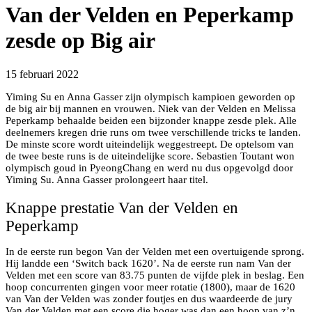
Van der Velden en Peperkamp
zesde op Big air
15 februari 2022
Yiming Su en Anna Gasser zijn olympisch kampioen geworden op
de big air bij mannen en vrouwen. Niek van der Velden en Melissa
Peperkamp behaalde beiden een bijzonder knappe zesde plek. Alle
deelnemers kregen drie runs om twee verschillende tricks te landen.
De minste score wordt uiteindelijk weggestreept. De optelsom van
de twee beste runs is de uiteindelijke score. Sebastien Toutant won
olympisch goud in PyeongChang en werd nu dus opgevolgd door
Yiming Su. Anna Gasser prolongeert haar titel.
Knappe prestatie Van der Velden en
Peperkamp
In de eerste run begon Van der Velden met een overtuigende sprong.
Hij landde een ‘Switch back 1620’. Na de eerste run nam Van der
Velden met een score van 83.75 punten de vijfde plek in beslag. Een
hoop concurrenten gingen voor meer rotatie (1800), maar de 1620
van Van der Velden was zonder foutjes en dus waardeerde de jury
Van der Velden met een score die hoger was dan een hoop van z’n