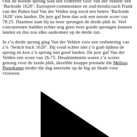
Ook de tweede sprong wad een voltreffer voor Van der Velden: een
‘Backside 1620’. Eurosport-commentator en oud-bondscoach Frank
van der Putten had Van der Velden nog nooit een betere ‘Backside
1620’ zien landen. De jury gaf hem dan ook een mooie score van
78.25. Daarmee nam hij na twee sprongen de derde plek in. Veel
concurrenten hadden echter nog geen twee goede sprongen kunnen
landen en dus zou alles aankomen op de derde run.
In z’n derde sprong ging Van der Velden voor een verbetering van
z’n ‘Switch back 1620’. Hij vond echter niet z’n grab tijdens de
sprong en kon z’n sprong niet goed landen. De jury gaf Van der
Velden een score van 26.75. Desalniettemin waren z’n scores
genoeg voor de zesde plek, dezelfde knappe prestatie die
Melissa
Peperkamp
eerder die dag neerzette op de big air finale voor
vrouwen.