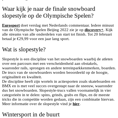
Waar kijk je naar de finale snowboard
slopestyle op de Olympische Spelen?
Eurosport
doet verslag met Nederlands commentaar. Iedere minuut
van de Olympische Spelen Beijing 2022 zie je op
discovery+
. Kijk
alle streams van alle onderdelen van start tot finish. Tot 20 februari
betaal je €29,99 voor een jaar lang sport.
Wat is slopestyle?
Slopestyle is een discipline van het snowboarden waarbij de atleten
over een parcours met een verscheidenheid aan obstakels,
waaronder rails, sprongen en andere terreinparkkenmerken, boarden.
De trucs van de snowboarders worden beoordeeld op de hoogte,
originaliteit en kwaliteit.
De discipline heeft zijn wortels in actiesporten zoals skateboarden en
BMX en is met veel succes overgestapt naar de sneeuw, waaronder
dus het snowboarden. Slopestyle-trucs vallen voornamelijk in vier
categorieën in te delen: spins, grinds, grabs en flips, en de meeste
tricks die in competitie worden gedaan, zijn een combinatie hiervan.
Meer informatie over de slopestyle vind je
hier
.
Wintersport in de buurt