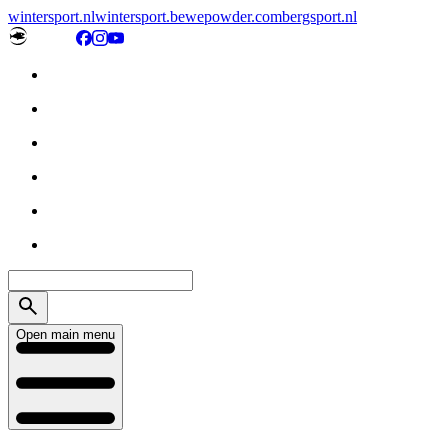
wintersport.nl
wintersport.be
wepowder.com
bergsport.nl
Open main menu