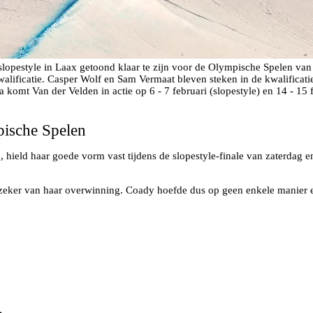
opestyle in Laax getoond klaar te zijn voor de Olympische Spelen va
alificatie. Casper Wolf en Sam Vermaat bleven steken in de kwalificati
omt Van der Velden in actie op 6 - 7 februari (slopestyle) en 14 - 15 fe
pische Spelen
g, hield haar goede vorm vast tijdens de slopestyle-finale van zaterdag e
 zeker van haar overwinning. Coady hoefde dus op geen enkele manier een