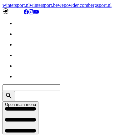
wintersport.nl
wintersport.be
wepowder.com
bergsport.nl
Open main menu