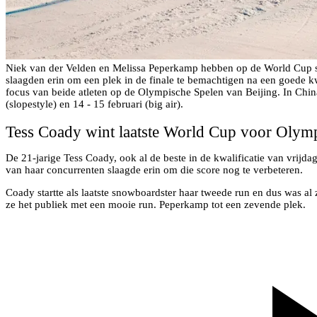
Niek van der Velden en Melissa Peperkamp hebben op de World Cup sl
slaagden erin om een plek in de finale te bemachtigen na een goede kw
focus van beide atleten op de Olympische Spelen van Beijing. In China k
(slopestyle) en 14 - 15 februari (big air).
Tess Coady wint laatste World Cup voor Olym
De 21-jarige Tess Coady, ook al de beste in de kwalificatie van vrijda
van haar concurrenten slaagde erin om die score nog te verbeteren.
Coady startte als laatste snowboardster haar tweede run en dus was al
ze het publiek met een mooie run. Peperkamp tot een zevende plek.