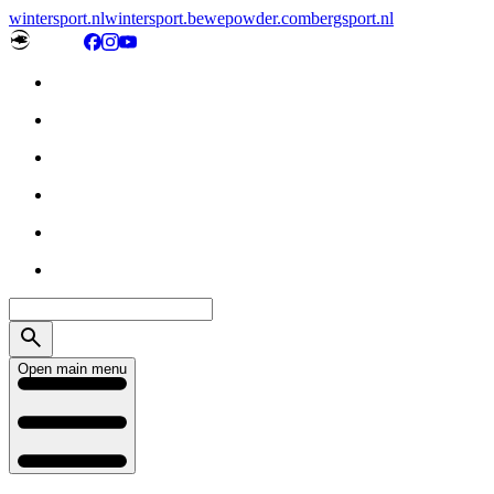
wintersport.nl
wintersport.be
wepowder.com
bergsport.nl
Open main menu