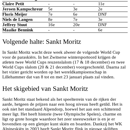
Claire Petit
-
-
11e
Jeroen Kampschreur
5e
3e
2e
Floris Meijer
7e
6e
DNF
Niels de Langen
8e
7e
3e
Jeffrey Stuut
16e
20e
DNF
Maaike Bennink
-
-
6e
Volgende halte: Sankt Moritz
In Sankt Moritz wacht deze week alweer de volgende World Cup
voor de paraskiërs. In het Zwitserse wintersportoord krijgen de
atleten twee World Cups reuzenslalom (17 & 18 december) en twee
World Cups slalom (20 & 21 december) voorgeschoteld. Daarna zal
het vizier gericht worden op het wereldkampioenschap in
Lillehammer dat van 8 tot en met 23 januari plaats zal vinden.
Het skigebied van Sankt Moritz
Sankt Moritz staat bekend als het speelterrein van de rijken der
aarde, hetgeen de prijzen naar een hoog niveau heeft getild. Het is
ook niet het standaard Alpendorp, hoewel het aan een schitterend
meer ligt. Het heeft historie (twee Olympische Spelen), charme en
ligt op grote hoogte waardoor het zeer sneeuwzeker is en je er
bovendien op een gletsjer kunt skiën en boarden. Dankzij het WK
Alpineskiën in 2003 heeft Sankt Moritz flink in nieuwe skiliften