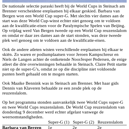
De nationale selectie paraski heeft bij de World Cups in Steinach am
Brenner verscheidene ereplaatsen bij elkaar geskied. Barbara van
Bergen won een World Cup super-G. Met slechts vier dames aan de
start was deze World Cup-winst echter niet genoeg om te voldoen
aan de kwalificatie-eisen voor de Paralympische Spelen van Beijing.
Op vrijdag werd Van Bergen tweede op een World Cup reuzenslalom
en omdat er daar zes dames aan de start stonden, was deze tweede
plek wel genoeg om te voldoen aan de kwalificatie-eisen.
Ook de andere atleten wisten verschillende ereplaatsen bij elkaar te
skiën. Zo waren er podiumplaatsen voor Jeroen Kampschreur en
Niels de Langen achter de ontketende NoorJesper Pedersen, de enige
atleet die drie overwinningen behaalde in Steinach. Claire Petit startte
niet op de super-G’s, omdat ze op die discipline niet voldoende
punten heeft gehaald om te mogen starten.
Ook Maaike Bennink was in Steinach am Brenner. Met haar gids
Dennis van Klaveren behaalde ze een zesde plek op de
reuzenslalom.
Op het programma stonden aanvankelijk twee World Cups super-G
en twee World Cups reuzenslalom. De World Cup reuzenslalom van
donderdag 9 december werd echter afgelast vanwege de
weersomstandigheden.
Super-G (1)
Super-G (2)
Reuzenslalom
Barbara van Bergen
1e
2e
2e