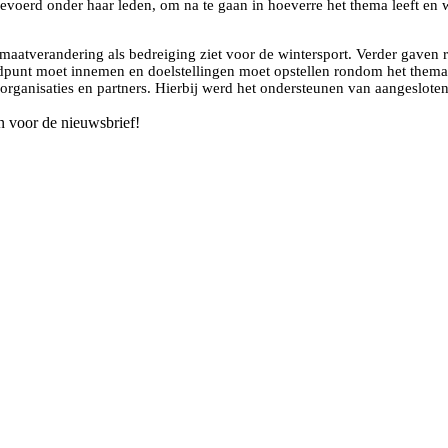
evoerd onder haar leden, om na te gaan in hoeverre het thema leeft en 
limaatverandering als bedreiging ziet voor de wintersport. Verder gave
ndpunt moet innemen en doelstellingen moet opstellen rondom het them
rganisaties en partners. Hierbij werd het ondersteunen van aangesloten 
n voor de nieuwsbrief!