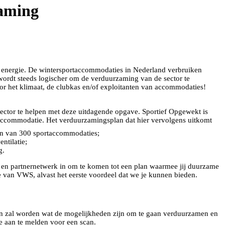
zaming
p energie. De wintersportaccommodaties in Nederland verbruiken
ordt steeds logischer om de verduurzaming van de sector te
voor het klimaat, de clubkas en/of exploitanten van accommodaties!
ector te helpen met deze uitdagende opgave. Sportief Opgewekt is
 accommodatie. Het verduurzamingsplan dat hier vervolgens uitkomt
men van 300 sportaccommodaties;
ntilatie;
g.
g en partnernetwerk in om te komen tot een plan waarmee jij duurzame
ie van VWS, alvast het eerste voordeel dat we je kunnen bieden.
n zal worden wat de mogelijkheden zijn om te gaan verduurzamen en
je aan te melden voor een scan.