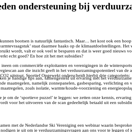
eden ondersteuning bij verduur
 kunnen bootsen is natuurlijk fantastisch. Maar… het kost ook een hoo
rmtevraagstuk’ staat daarmee haaks op de klimaatdoelstellingen. Het w
erbruikt wordt, valt er ook veel te besparen en dat is weer goed nieuws 
rkt echt goed? En hoe zit het met subsidies?
ineen om commerciële exploitanten en verenigingen in de wintersports
giescan aan die inzicht geeft in het verduurzamingspotentieel van de
 CO2 uitstoot. Sportief Opgewekt onderscheidt hierbij drie categorieën:
eiken je handige tips aan, samengesteld uit ervaring met het verduurza
de maatregelen, namelijk zonnepanelen, gasbesparing, verlichting en ve
 maatregelen, zoals isolatie, warmte/koude-voorziening en energieopsla
 je om de ‘sportieve puzzel’ te leggen: we zetten onze kennis, ervarin
ordt voor het uitvoeren van de scan gedeeltelijk betaald uit een subsid
samen met de Nederlandse Ski Vereniging een webinar waarin besproke
 en nodigen je uit om je verduurzamingsvragen aan ons voor te leggen of 