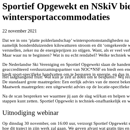
Sportief Opgewekt en NSkiV bi
wintersportaccommodaties
22 november 2021
Dat we in ons ‘platte polderlandschap’ wintersportomstandigheden na
namelijk honderdduizenden kilowatturen stroom en dit ‘omgekeerde wa
versnellen, zeker nu de energieprijzen zo stijgen. Want, als er veel v
Maar waar nu te beginnen? Wat is nu echt rendabel? Welke techniek we
De Nederlandse Ski Vereniging en Sportief Opgewekt slaan de handen 
geaccrediteerd verduurzamingspartner van NOC*NSF en biedt een ener
biedt sport-specifieke handvatten om te besparen in energie, en dus in
Het laaghangend fruit: Wat kun je zelf al doen om te besparen? Wij r
De standaard grote maatregelen: Een eerlijk advies van de meest beken
Maatwerk maatregelen: een uitgewerkt advies op de locatie-specifieke
Na de scan bespreken we waarmee jij aan de slag wil/kan en helpen we
stappen kunt zetten. Sportief Opgewekt is techniek-onafhankelijk en w
Uitnodiging webinar
Op dinsdag 30 november, om 16:00 uur, verzorgt Sportief Opgewekt 
hoe dit traject in zijn werk zal gaan. We geven alvast wat gratis tips