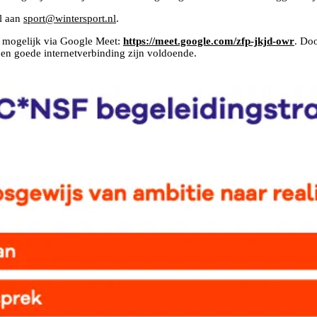
il aan
sport@wintersport.nl
.
s mogelijk via Google Meet:
https://meet.google.com/zfp-jkjd-owr
. Doo
 en goede internetverbinding zijn voldoende.