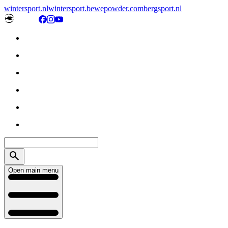
wintersport.nl
wintersport.be
wepowder.com
bergsport.nl
Open main menu